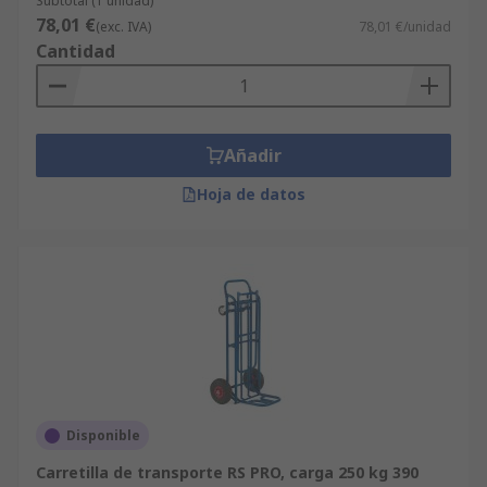
Subtotal (1 unidad)
antes de subirla a la posición vertical o
78,01 €
(exc. IVA)
78,01 €/unidad
inclinada.• ¿Desea dos asas? Hay una
Cantidad
combinación de asa de lazo y 2 mangos
independientes. Materiales Puede elegir entre
los dos, material de aluminio o acero. • Las
carretillas de peso ligero de acero son las
Añadir
mejores para altas capacidades de carga. Son de
excelente duración, lo que las convierte en
Hoja de datos
ideales para uso intensivo. • Las carretillas de
peso ligero son fáciles de transportar e
imprescindibles para reparto.
Disponible
Carretilla de transporte RS PRO, carga 250 kg 390