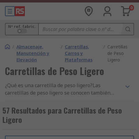
0
Nº ref. fabric.
/
Almacenaje,
/
Carretillas,
/
Carretillas
Manutención y
Carros y
de Peso
Elevación
Plataformas
Ligero
Carretillas de Peso Ligero
¿Qué es una carretilla de peso ligero?Las
carretillas de peso ligero se conocen también
como carretillas de mano y se suministran en una
amplia gama de tipos y estilos. Son ideales para
57 Resultados para Carretillas de Peso
levantar y transportar cargas pesadas,
Ligero
reduciendo la tensión en las personas y el riesgo
de lesiones. Las carretillas de peso ligero son
adaptables y, para su comodidad, pueden