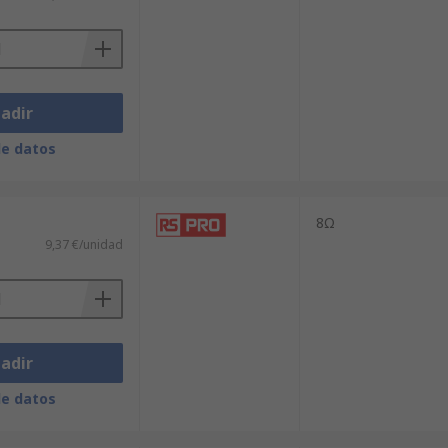
adir
de datos
8Ω
9,37 €/unidad
adir
de datos