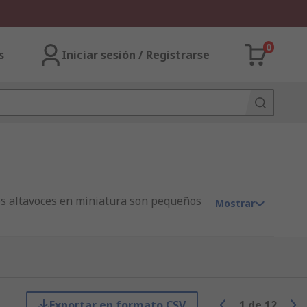
0
s
Iniciar sesión / Registrarse
Los altavoces en miniatura son pequeños
Mostrar
 de mylar o de papel. Suelen necesitar
7061727469616C26706D3D5E2E2A24267
Exportar en formato CSV
1
de
12