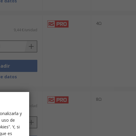
de datos
4Ω
9,44 €/unidad
adir
de datos
8Ω
4,10 €/unidad
onalizarla y
l uso de
ies”. Y, si
nque es