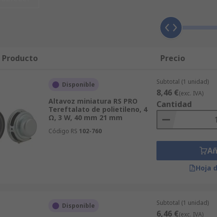
4C4C5F44454641554C542673633D592677633D4E4F4E45267
rcuito") externo para funcionar.
l Producto
Precio
tivos como radios, televisores, reproductores de audio port
sultan adecuados en dispositivos donde un sonido de alta ca
resistencia, por ejemplo, dispositivos domésticos inteligen
Subtotal (1 unidad)
Disponible
8,46 €
os de fabricación.
(exc. IVA)
Altavoz miniatura RS PRO
Cantidad
Tereftalato de polietileno, 4
Ω, 3 W, 40 mm 21 mm
Código RS
102-760
amaños, y pueden ser inalámbricos, impermeables o estar e
 cables requieren conexión a una fuente de alimentación par
Añ
 utilizan tecnología inalámbrica o Bluetooth en distancias c
Hoja 
Subtotal (1 unidad)
Disponible
6,46 €
(exc. IVA)