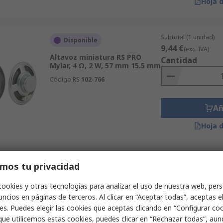
Hoja 
Subtotal (1 unidad)
Disponible
9,44 €
(exc. IVA)
Altavoz miniatura RS PRO
Cantidad
Mylar, 4 Ω, 2 W, 57 mm 15.5 mm
Código RS
102-766
Añ
Hoja 
Subtotal (1 unidad)
mos tu privacidad
Disponible
4,10 €
(exc. IVA)
Altavoz miniatura RS PRO
Cantidad
cookies y otras tecnologías para analizar el uso de nuestra web, pers
Polieteretercetona, 8 Ω, 2 W
ncios en páginas de terceros. Al clicar en “Aceptar todas”, aceptas e
3.7 mm 18mm
es. Puedes elegir las cookies que aceptas clicando en “Configurar cook
Código RS
102-756
que utilicemos estas cookies, puedes clicar en “Rechazar todas”, au