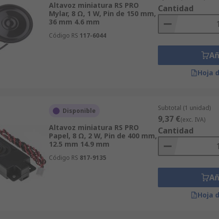
Altavoz miniatura RS PRO
Cantidad
Mylar, 8 Ω, 1 W, Pin de 150 mm,
36 mm 4.6 mm
Código RS
117-6044
Añ
Hoja 
Subtotal (1 unidad)
Disponible
9,37 €
(exc. IVA)
Altavoz miniatura RS PRO
Cantidad
Papel, 8 Ω, 2 W, Pin de 400 mm,
12.5 mm 14.9 mm
Código RS
817-9135
Añ
Hoja 