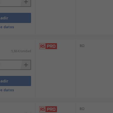
adir
de datos
8Ω
5,86 €/unidad
adir
de datos
8Ω