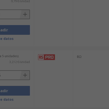
9,79 €/unidad
adir
de datos
e 5 unidades)
8Ω
3,212 €/unidad
adir
de datos