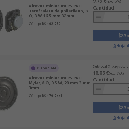
9,79 €
(exc. IVA)
Altavoz miniatura RS PRO
Cantidad
Tereftalato de polietileno, 8
Ω, 3 W 16.5 mm 32mm
Código RS
102-752
Añ
Hoja 
Subtotal (1 paquete d
Disponible
16,06 €
(exc. IVA)
Altavoz miniatura RS PRO
Cantidad
Mylar, 8 Ω, 0.5 W, 20 mm 3 mm
3mm
Código RS
179-7441
Añ
Hoja 