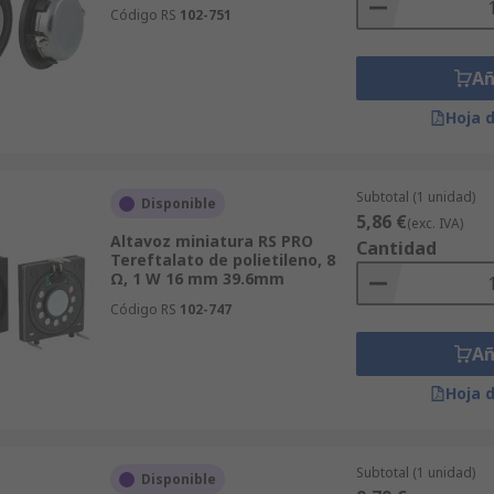
Código RS
102-751
Añ
Hoja 
Subtotal (1 unidad)
Disponible
5,86 €
(exc. IVA)
Altavoz miniatura RS PRO
Cantidad
Tereftalato de polietileno, 8
Ω, 1 W 16 mm 39.6mm
Código RS
102-747
Añ
Hoja 
Subtotal (1 unidad)
Disponible