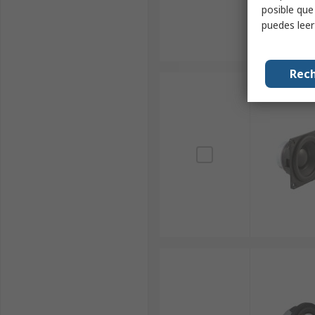
posible que
puedes lee
Rech