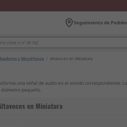
Seguimiento de Pedido
mbadores y Micrófonos
/
Altavoces en Miniatura
ansforma una señal de audio en el sonido correspondiente. 
e diámetro pequeño.
l bajo y dimensiones reducidas, y están equipados con conos
ltavoces en Miniatura
ntrol-gear/circuit-protection-circuit-breakers/mccbs/?
-relevancy-
656E65726963266C753D656E266D6D3D6D61746368616C6C
tablecer