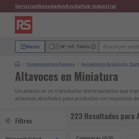
Servicios
Novedades
Ayuda
Hub industrial
Menú
Nº ref. fabric.
/
Componentes Pasivos
/
Avisadores Acústicos, Zu
Altavoces en Miniatura
Un altavoz es un transductor electroacústico que tr
altavoces diseñados para productos con requisitos d
Los altavoces en miniatura tienen un diseño de perfi
223 Resultados para A
un [circuito de accionamiento]("/web/c/automation-co
Filtros
searchTerm=drive%20circuits&h=s&sra=oss&redirect
data=636F3D3126696E3D4931384E53656172636847
Comparar (0/8)
Res