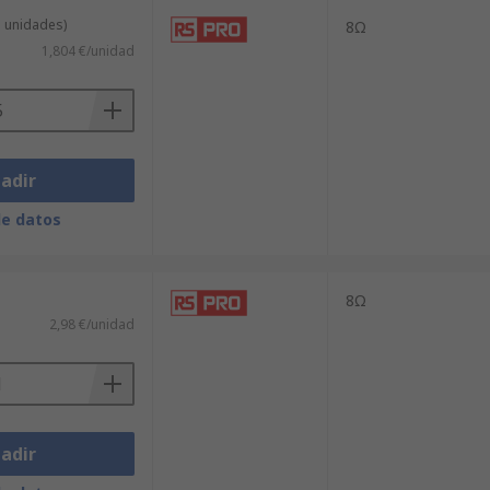
5 unidades)
8Ω
1,804 €/unidad
adir
de datos
8Ω
2,98 €/unidad
adir