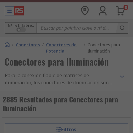
0
Nº ref. fabric.
/
Conectores
/
Conectores de
/
Conectores para
Potencia
Iluminación
Conectores para Iluminación
Para la conexión fiable de matrices de
iluminación, los conectores de iluminación son
esenciales. Si el entorno es doméstico, los
conectores de iluminación domésticos,
2885 Resultados para Conectores para
comerciales o industriales presentan la manera
Iluminación
más segura y eficaz de conectar sistemas de
iluminación a la red
principal.Independientemente de la complejidad
Filtros
del conjunto de iluminación, ya sea LED o