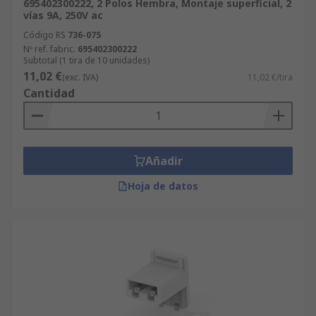
695402300222, 2 Polos Hembra, Montaje superficial, 2
vías 9A, 250V ac
Código RS
736-075
Nº ref. fabric.
695402300222
Subtotal (1 tira de 10 unidades)
11,02 €
(exc. IVA)
11,02 €/tira
Cantidad
Añadir
Hoja de datos