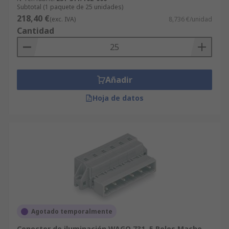
están diseñadas para conectar varios conectores
Subtotal (1 paquete de 25 unidades)
218,40 €
a una única conexión de alimentación. Sencillas y
(exc. IVA)
8,736 €/unidad
Cantidad
fáciles de utilizar, estas unidades de distribución
están normalmente protegidas contra entrada
ambiental para garantizar la idoneidad al aire
libre.Protección contra tironesMuchos de los
Añadir
conectores de iluminación se suministran con
protección contra tirones integrada, lo que
Hoja de datos
significa que el conector evita el tirón de su
conexión interna si se aplica presión al cable.
Esto reduce la necesidad de mantenimiento y
garantiza una vida útil sana para la conexión de
iluminación.
Agotado temporalmente
Conector de iluminación WAGO 731, 5 Polos Macho,