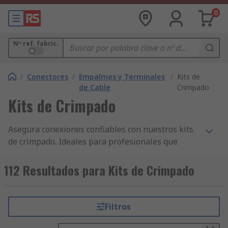
0
Nº ref. fabric.
/
Conectores
/
Empalmes y Terminales
/
Kits de
de Cable
Crimpado
Kits de Crimpado
Asegura conexiones confiables con nuestros kits
de crimpado. Ideales para profesionales que
necesitan terminales y herramientas de alta
calidad para aplicaciones eléctricas e
112 Resultados para Kits de Crimpado
industriales.
Ventajas de comprar en RS:
Filtros
Stock inmediato
: Disponibilidad de kits de