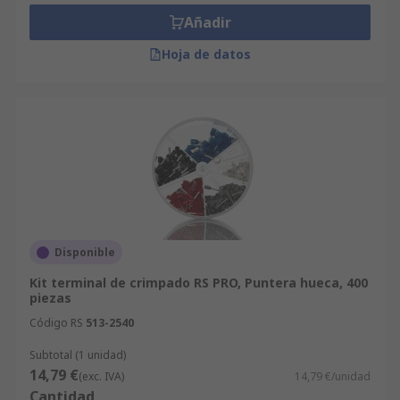
están comprando productos de la más alta calidad
Añadir
y que cumplen con las normas de seguridad
pertinentes.
Hoja de datos
Solicita tu oferta
acá
.
Disponible
Kit terminal de crimpado RS PRO, Puntera hueca, 400
piezas
Código RS
513-2540
Subtotal (1 unidad)
14,79 €
(exc. IVA)
14,79 €/unidad
Cantidad