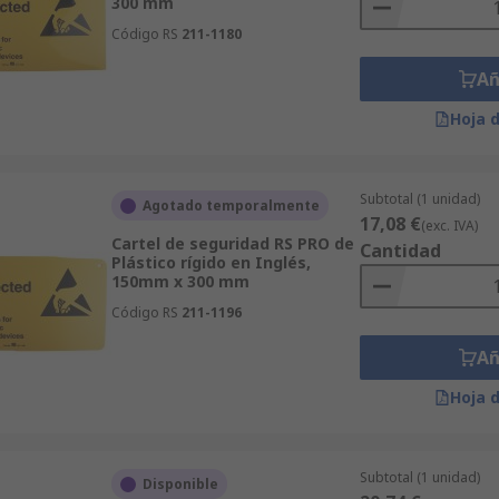
300 mm
Código RS
211-1180
Añ
Hoja 
Subtotal (1 unidad)
Agotado temporalmente
17,08 €
(exc. IVA)
Cartel de seguridad RS PRO de
Cantidad
Plástico rígido en Inglés,
150mm x 300 mm
Código RS
211-1196
Añ
Hoja 
Subtotal (1 unidad)
Disponible