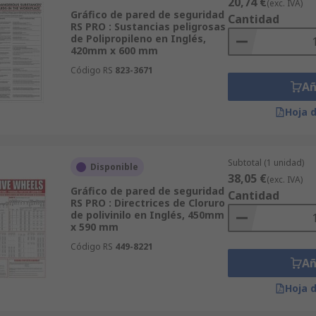
20,74 €
(exc. IVA)
Gráfico de pared de seguridad
Cantidad
RS PRO : Sustancias peligrosas
de Polipropileno en Inglés,
420mm x 600 mm
Código RS
823-3671
Añ
Hoja 
Subtotal (1 unidad)
Disponible
38,05 €
(exc. IVA)
Gráfico de pared de seguridad
Cantidad
RS PRO : Directrices de Cloruro
de polivinilo en Inglés, 450mm
x 590 mm
Código RS
449-8221
Añ
Hoja 