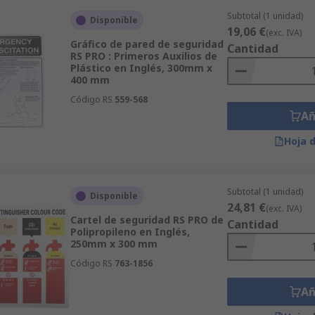
Subtotal (1 unidad)
Disponible
19,06 €
(exc. IVA)
Gráfico de pared de seguridad
Cantidad
RS PRO : Primeros Auxilios de
Plástico en Inglés, 300mm x
400 mm
Código RS
559-568
Añ
Hoja 
Subtotal (1 unidad)
Disponible
24,81 €
(exc. IVA)
Cartel de seguridad RS PRO de
Cantidad
Polipropileno en Inglés,
250mm x 300 mm
Código RS
763-1856
Añ