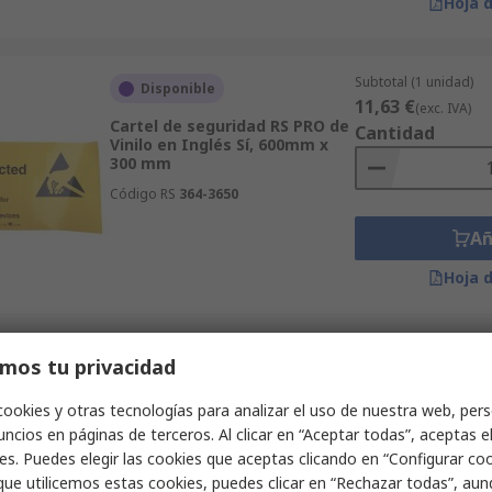
Hoja 
Subtotal (1 unidad)
Disponible
11,63 €
(exc. IVA)
Cartel de seguridad RS PRO de
Cantidad
Vinilo en Inglés Sí, 600mm x
300 mm
Código RS
364-3650
Añ
Hoja 
Subtotal (1 unidad)
mos tu privacidad
Disponible
45,32 €
(exc. IVA)
Gráfico de pared de seguridad
Cantidad
cookies y otras tecnologías para analizar el uso de nuestra web, pers
RS PRO : Buen mantenimiento
ncios en páginas de terceros. Al clicar en “Aceptar todas”, aceptas e
de Polipropileno en Inglés,
600mm x 450 mm
es. Puedes elegir las cookies que aceptas clicando en “Configurar cook
que utilicemos estas cookies, puedes clicar en “Rechazar todas”, au
Código RS
763-2128