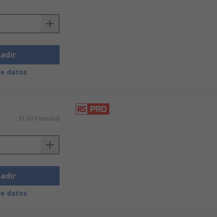
adir
de datos
-
31,67 €/unidad
adir
de datos