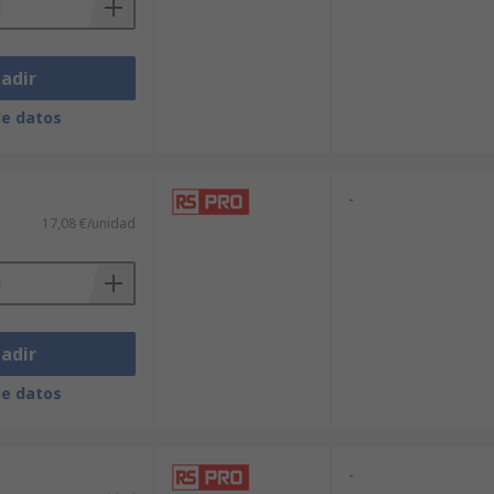
adir
de datos
-
17,08 €/unidad
adir
de datos
-