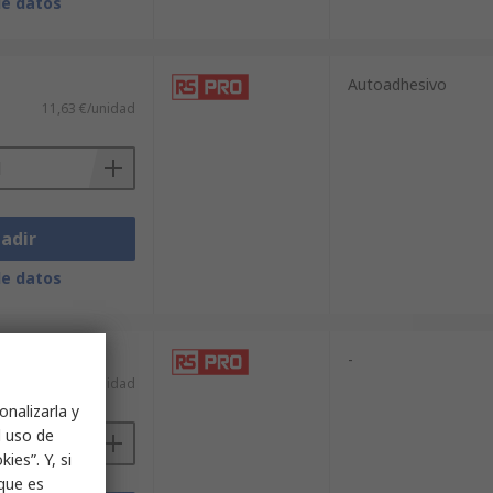
de datos
Autoadhesivo
11,63 €/unidad
adir
de datos
-
45,32 €/unidad
onalizarla y
l uso de
ies”. Y, si
nque es