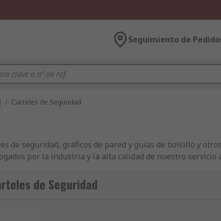
Seguimiento de Pedido
d
/
Carteles de Seguridad
de seguridad, gráficos de pared y guías de bolsillo y otros 
gados por la industria y la alta calidad de nuestro servicio 
n lo que respecta al abastecimiento de empresas con produc
 y táctiles y Señales y etiquetas de vigilancia y seguridad. Y
rteles de Seguridad
olsillo en grandes cantidades o individualmente, nuestros c
necesita sus componentes de Carteles de seguridad, gráficos d
randes cantidades (pedidos desde 600 €), póngase en contac
tablecer