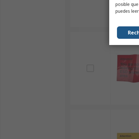
posible que
puedes lee
Rech