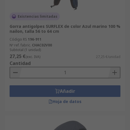
Existencias limitadas
Gorra antigolpes SURFLEX de color Azul marino 100 %
nailon, talla 56 to 64 cm
Código RS
196-911
Nº ref. fabric.
CHAC02V00
Subtotal (1 unidad)
27,25 €
(exc. IVA)
27,25 €/unidad
Cantidad
Añadir
Hoja de datos