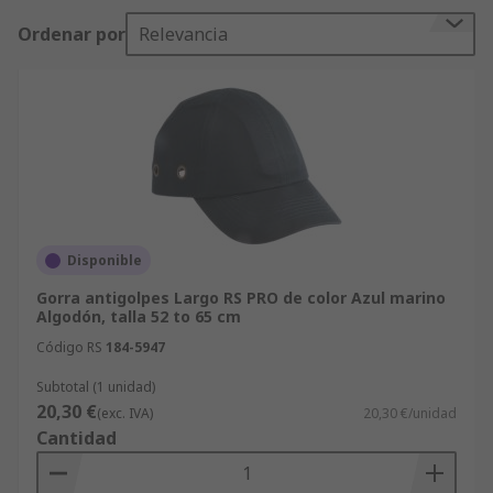
talla de cabeza; algunas incluyen bandas de
Ordenar por
Relevancia
sudor y son lavables. Tenga en cuenta que las
gorras de seguridad no proporcionan la misma
protección que nuestra amplia gama de cascos de
seguridad. Las normativas de seguridad
requieren el uso de protección de la cabeza al
trabajar en entornos peligrosos y debe
efectuarse una evaluación completa para
determinar la idoneidad de la protección de
cabeza necesaria.
Disponible
Gorra antigolpes Largo RS PRO de color Azul marino
Algodón, talla 52 to 65 cm
Código RS
184-5947
Subtotal (1 unidad)
20,30 €
(exc. IVA)
20,30 €/unidad
Cantidad