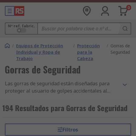
0
Nº ref. fabric.
/
Equipos de Protección
/
Protección
/
Gorras de
Individual y Ropa de
para la
Seguridad
Trabajo
Cabeza
Gorras de Seguridad
Las gorras de seguridad están diseñadas para
proteger al usuario de golpes accidentales al
trabajar en cualquier entorno - todas nuestras
gorras cumplen con EN812. Las gorras de
194 Resultados para Gorras de Seguridad
seguridad están fabricadas con una gran
variedad de materiales incluidos algodón, tela y
poliéster, y pueden incluir material de protección
Filtros
interno. Nuestra gama es ajustable a cualquier