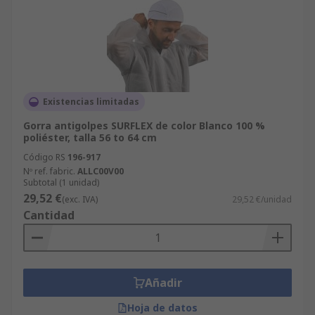
Existencias limitadas
Gorra antigolpes SURFLEX de color Blanco 100 %
poliéster, talla 56 to 64 cm
Código RS
196-917
Nº ref. fabric.
ALLC00V00
Subtotal (1 unidad)
29,52 €
(exc. IVA)
29,52 €/unidad
Cantidad
Añadir
Hoja de datos