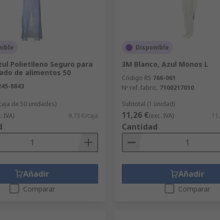
nible
Disponible
ul Polietileno Seguro para
3M Blanco, Azul Monos L
sado de alimentos 50
Código RS
766-061
245-8843
Nº ref. fabric.
7100217010
 caja de 50 unidades)
Subtotal (1 unidad)
11,26 €
. IVA)
9,73 €/caja
(exc. IVA)
11
d
Cantidad
Añadir
Añadir
Comparar
Comparar