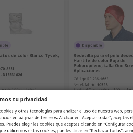
nible
Disponible
atos de color Blanco Tyvek,
Redecilla para el pelo dese
Hairtite de color Rojo de
Polipropileno, talla One Siz
270-8851
Aplicaciones
c.
D15531626
Código RS
236-1663
Nº ref. fabric.
H0538
 caja de 100 unidades)
Subtotal (1 paquete de 100 unidad
28,00 €
(exc. IVA)
252,66 €/caja
(exc. IVA)
0
mos tu privacidad
d
Cantidad
cookies y otras tecnologías para analizar el uso de nuestra web, pers
ncios en páginas de terceros. Al clicar en “Aceptar todas”, aceptas e
es. Puedes elegir las cookies que aceptas clicando en “Configurar cook
que utilicemos estas cookies, puedes clicar en “Rechazar todas”, au
Añadir
Añadir