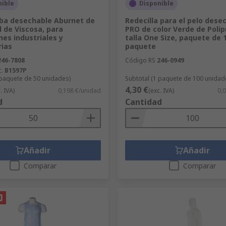
nible
Disponible
ba desechable Aburnet de
Redecilla para el pelo dese
l de Viscosa, para
PRO de color Verde de Polip
nes industriales y
talla One Size, paquete de 
rias
paquete
246-7808
Código RS
246-0949
c.
B1597P
 paquete de 50 unidades)
Subtotal (1 paquete de 100 unidad
4,30 €
. IVA)
0,198 €/unidad
(exc. IVA)
0,
d
Cantidad
Añadir
Añadir
Comparar
Comparar