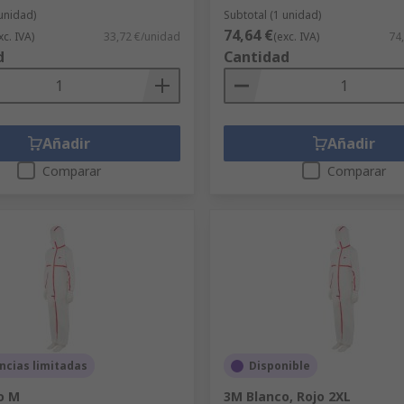
 unidad)
Subtotal (1 unidad)
74,64 €
xc. IVA)
33,72 €/unidad
(exc. IVA)
74
d
Cantidad
Añadir
Añadir
Comparar
Comparar
ncias limitadas
Disponible
o M
3M Blanco, Rojo 2XL