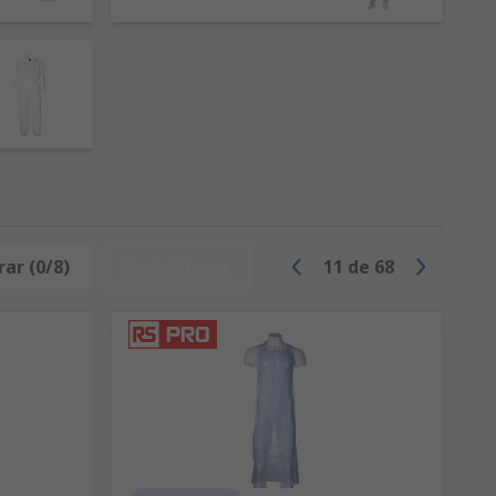
ar (0/8)
Restablecer
11
de
68