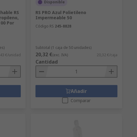
Disponible
chable RS
RS PRO Azul Polietileno
ropileno,
Impermeable 50
100 Por
Código RS
245-8828
es)
Subtotal (1 caja de 50 unidades)
20,32 €
043 €/unidad
(exc. IVA)
20,32 €/caja
Cantidad
Añadir
Comparar