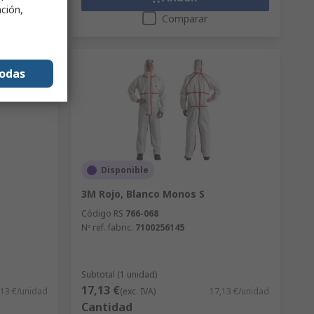
ación,
Comparar
todas
Disponible
3M Rojo, Blanco Monos S
Código RS
766-068
Nº ref. fabric.
7100256145
Subtotal (1 unidad)
17,13 €
,13 €/unidad
(exc. IVA)
17,13 €/unidad
Cantidad