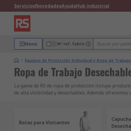
Servicios
Novedades
Ayuda
Hub industrial
Menú
Nº ref. fabric.
/
Equipos de Protección Individual y Ropa de Trabajo
Ropa de Trabajo Desechabl
La gama de RS de ropa de protección incluye product
de alta visibilidad y desechables. Además ofrecemos 
zapatos de seguridad; ropa de trabajo ideal para condi
Capuch
Batas para Visitantes
Desecha