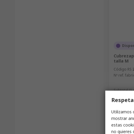
Dispo
Cubrezap
talla M
Código RS
Nº ref. fabri
Subtotal (1
252,66 €
Respeta
Cantida
Utilizamos 
mostrar anu
estas cooki
no quieres 