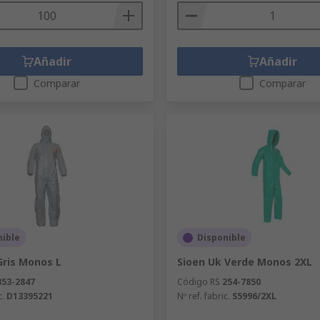
Añadir
Añadir
Comparar
Comparar
nible
Disponible
ris Monos L
Sioen Uk Verde Monos 2XL
353-2847
Código RS
254-7850
c.
D13395221
Nº ref. fabric.
S5996/2XL