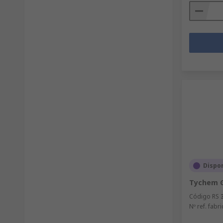
Dispo
Tychem G
Código RS
Nº ref. fabri