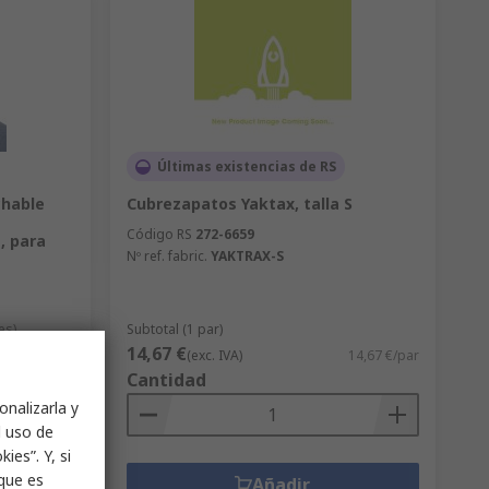
Últimas existencias de RS
chable
Cubrezapatos Yaktax, talla S
Código RS
272-6659
e, para
Nº ref. fabric.
YAKTRAX-S
es)
Subtotal (1 par)
14,67 €
,28 €/unidad
(exc. IVA)
14,67 €/par
Cantidad
onalizarla y
l uso de
ies”. Y, si
nque es
Añadir