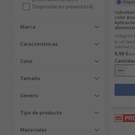
Dispo
Disponible en preventa (4)
Cubrebar
color Azu
Aplicacio
Marca
alimenta
Código RS
Nº ref. fabri
Características
Subtotal (1
9,90 €
(exc
Cantida
Color
Tamaño
Género
Tipo de producto
Materiales