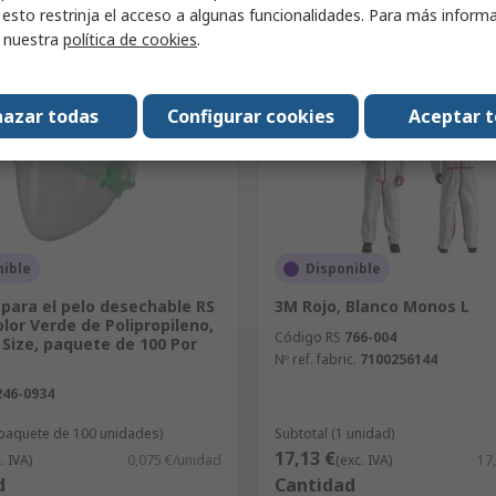
 esto restrinja el acceso a algunas funcionalidades. Para más inform
Comparar
Comparar
r nuestra
política de cookies
.
azar todas
Configurar cookies
Aceptar 
nible
Disponible
 para el pelo desechable RS
3M Rojo, Blanco Monos L
lor Verde de Polipropileno,
Código RS
766-004
 Size, paquete de 100 Por
Nº ref. fabric.
7100256144
246-0934
 paquete de 100 unidades)
Subtotal (1 unidad)
17,13 €
. IVA)
0,075 €/unidad
(exc. IVA)
17
d
Cantidad