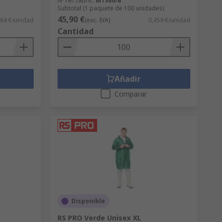
Nº ref. fabric.
M1980/B
Subtotal (1 paquete de 100 unidades)
45,90 €
,64 €/unidad
(exc. IVA)
0,459 €/unidad
Cantidad
Añadir
Comparar
Disponible
RS PRO Verde Unisex XL