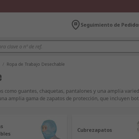
Seguimiento de Pedido
/
Ropa de Trabajo Desechable
e
os como guantes, chaquetas, pantalones y una amplia varied
una amplia gama de zapatos de protección, que incluyen bot
ciones difíciles -ya sea para trabajos al aire libre o dentro 
as
Cubrezapatos
bles