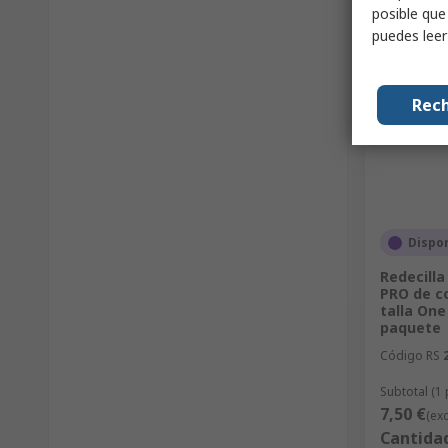
posible que
puedes lee
Rech
Dispo
Redecilla
PRO de co
talla One
paquete
Código RS
Subtotal (1
7,50 €
(exc
Cantida