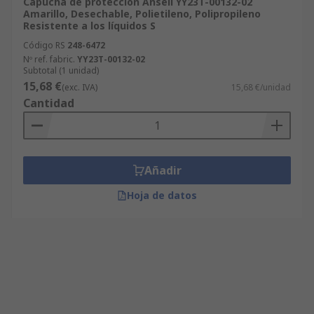
Capucha de protección Ansell YY23T-00132-02
Amarillo, Desechable, Polietileno, Polipropileno
Resistente a los líquidos S
Código RS
248-6472
Nº ref. fabric.
YY23T-00132-02
Subtotal (1 unidad)
15,68 €
(exc. IVA)
15,68 €/unidad
Cantidad
Añadir
Hoja de datos