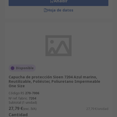
Añadir
Hoja de datos
Disponible
Capucha de protección Sioen 7204 Azul marino,
Reutilizable, Poliéster, Poliuretano Impermeable
One Size
Código RS
270-7006
Nº ref. fabric.
7204
Subtotal (1 unidad)
27,79 €
(exc. IVA)
27,79 €/unidad
Cantidad