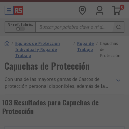
0
Nº ref. fabric.
/
Equipos de Protección
/
Ropa de
/
Capuchas
Individual y Ropa de
Trabajo
de
Trabajo
Protección
Capuchas de Protección
Con una de las mayores gamas de Cascos de
protección personal disponibles, además de la
entrega en 24/48 h de miles de componentes y
accesorios de Seguridad, control de ESD y sala
103 Resultados para Capuchas de
limpia y nuestro constante compromiso con la
Protección
calidad, no resulta sorprendente que RS cuente
con clientes en más de 160 países. RS también
tiene una selección más amplia de artículos en