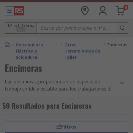
0
Nº ref. fabric.
/
Herramienta
/
Otras
/
Encimeras
Eléctrica y
Herramientas de
Soldadura
Taller
Encimeras
Las encimeras proporcionan un espacio de
trabajo sólido y estable para los trabajadores de
madera, mecánicos, aficionados, trabajadores de
reparación, empaquetadores y muchas otras
59 Resultados para Encimeras
aplicaciones. Las encimeras utilizadas más
habitualmente están fabricadas de madera o
metal, con numerosas variaciones de ambos
Filtros
materiales. Dentro de las encimeras de madera,