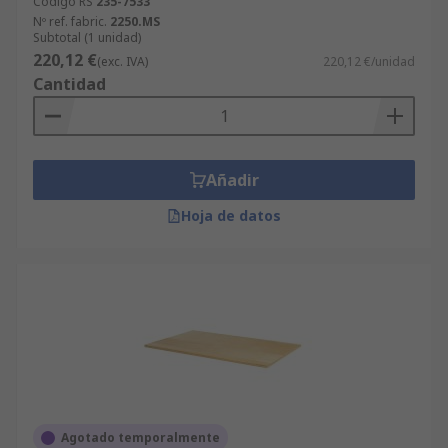
Código RS
235-7533
Nº ref. fabric.
2250.MS
Subtotal (1 unidad)
220,12 €
(exc. IVA)
220,12 €/unidad
Cantidad
Añadir
Hoja de datos
Agotado temporalmente