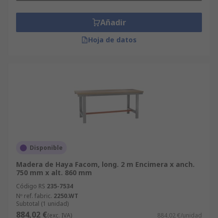
humedad a lo largo del tiempo. Las encimeras de
chapa laminada también pueden cortarse,
Añadir
aunque por su construcción no se recomienda ya
que el borde expuesto no tendrá el plástico de
Hoja de datos
protección.
Disponible
Madera de Haya Facom, long. 2 m Encimera x anch.
750 mm x alt. 860 mm
Código RS
235-7534
Nº ref. fabric.
2250.WT
Subtotal (1 unidad)
884,02 €
(exc. IVA)
884,02 €/unidad