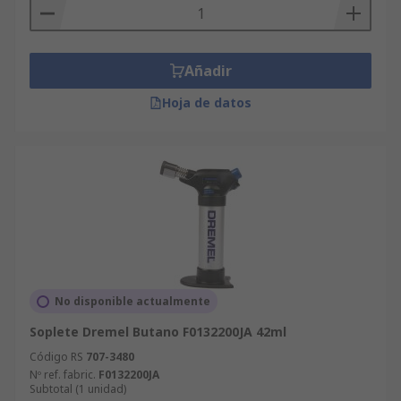
Añadir
Hoja de datos
No disponible actualmente
Soplete Dremel Butano F0132200JA 42ml
Código RS
707-3480
Nº ref. fabric.
F0132200JA
Subtotal (1 unidad)