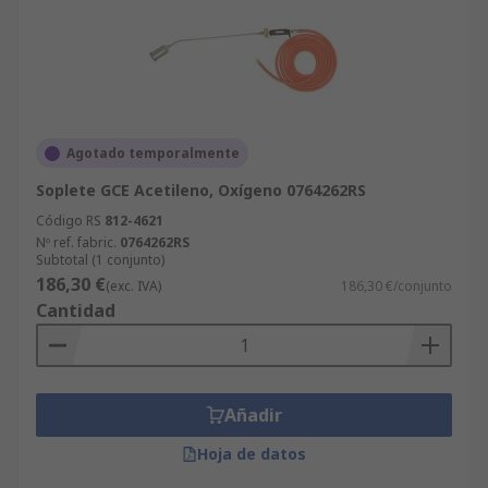
Agotado temporalmente
Soplete GCE Acetileno, Oxígeno 0764262RS
Código RS
812-4621
Nº ref. fabric.
0764262RS
Subtotal (1 conjunto)
186,30 €
(exc. IVA)
186,30 €/conjunto
Cantidad
Añadir
Hoja de datos