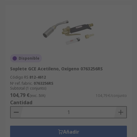
Disponible
Soplete GCE Acetileno, Oxígeno 0763256RS
Código RS
812-4612
Nº ref. fabric.
0763256RS
Subtotal (1 conjunto)
104,79 €
(exc. IVA)
104,79 €/conjunto
Cantidad
Añadir