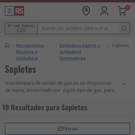
0
Nº ref. fabric.
/
Herramienta
/
Soldadura Fuerte y
/
Sopletes
Eléctrica y
Soldadura
Soldadura
Homogénea
Sopletes
Una lámpara de soldar de gas es un dispositivo
de mano, alimentado por algún tipo de gas, para
trabajos de soldadura rápida y precisa.¿Cómo
funcionan?Funcionan mediante la inserción de un
19 Resultados para Sopletes
tipo de gas, como gas butano, en el dispositivo
para alimentarlo. A continuación, se pulsa un
botón o gatillo para liberar el gas en forma de
Filtros
llama para calentar y trabajar.Características y