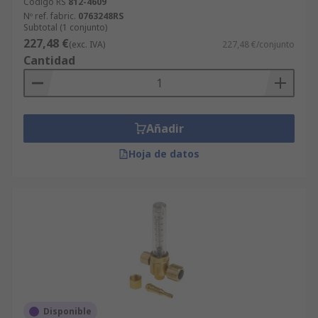
Código RS
812-4609
Nº ref. fabric.
0763248RS
Subtotal (1 conjunto)
227,48 €
(exc. IVA)
227,48 €/conjunto
Cantidad
Añadir
Hoja de datos
Disponible