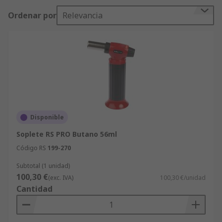
ventajas:● Diferentes tamaños de depósito para
Ordenar por
Relevancia
almacenar diferentes niveles de gas● Quema
controlada de alta precisión● Función de corte en
algunos modelos para situaciones de
emergencia¿Dónde podría usar uno?● Entornos
industriales, especialmente para soldar●
Proyectos y reparaciones en el hogar●
Mantenimiento general
Disponible
Soplete RS PRO Butano 56ml
Código RS
199-270
Subtotal (1 unidad)
100,30 €
(exc. IVA)
100,30 €/unidad
Cantidad