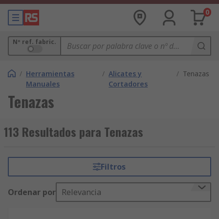
0
Nº ref. fabric.
/
Herramientas
/
Alicates y
/
Tenazas
Manuales
Cortadores
Tenazas
113 Resultados para Tenazas
Filtros
Ordenar por
Relevancia