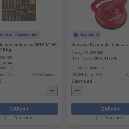
ible en el proveedor
Disponible
de herramientas BETA M166,
Ventosa Facom de 1 piezas
2.9 kg
Código RS
659-020
600-159
Nº ref. fabric.
CR.VENT55PF
c.
M166
 unidad)
Subtotal (1 unidad)
18,94 €
(exc. IVA)
428,26 €/unidad
(exc. IVA)
18
d
Cantidad
Añadir
Añadir
Comparar
Comparar