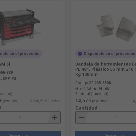
ible en el proveedor
Disponible en el proveedor
AM Sí
Bandeja de herramientas 
PL.481, Plástico 55 mm 210 
666-339
kg 120mm
c.
CPP-PS
Código RS
235-6508
Nº ref. fabric.
PL.481
 unidad)
Subtotal (1 unidad)
 €
14,57 €
(exc. IVA)
8.056,59 €/unidad
(exc. IVA)
14
d
Cantidad