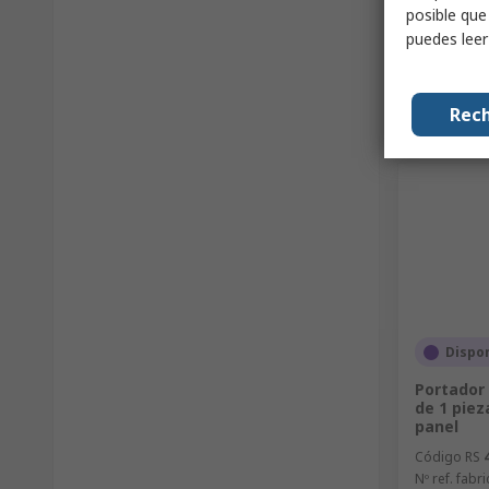
posible que
puedes lee
Rech
Dispo
Portador
de 1 piez
panel
Código RS
Nº ref. fabri