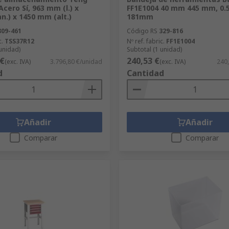
Acero Sí, 963 mm (l.) x
FF1E1004 40 mm 445 mm, 0.
.) x 1450 mm (alt.)
181mm
809-461
Código RS
329-816
c.
TSS37R12
Nº ref. fabric.
FF1E1004
 unidad)
Subtotal (1 unidad)
 €
240,53 €
(exc. IVA)
3.796,80 €/unidad
(exc. IVA)
240
d
Cantidad
Añadir
Añadir
Comparar
Comparar