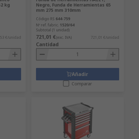
52 kg
Negro, Funda de Herramientas 65
mm 275 mm 310mm
Código RS
644-759
Nº ref. fabric.
1520/64
Subtotal (1 unidad)
721,01 €
,53 €/unidad
(exc. IVA)
721,01 €/unidad
Cantidad
Añadir
Comparar