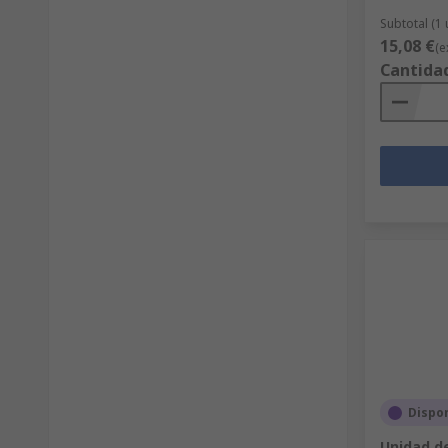
Subtotal (1
15,08 €
(e
Cantida
Dispon
Unidad d