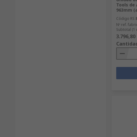
Tools de 
963mm (an
Código RS
Nº ref. fabri
Subtotal (1
3.796,80
Cantida