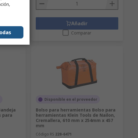
ación,
Añadir
todas
Comparar
Disponible en el proveedor
Bandeja
Bolso para herramientas Bolso para
 para
herramientas Klein Tools de Nailon,
Cremallera, 610 mm x 254mm x 457
mm
Código RS
228-6471