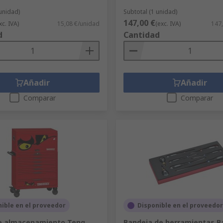
 unidad)
Subtotal (1 unidad)
147,00 €
xc. IVA)
15,08 €/unidad
(exc. IVA)
147
d
Cantidad
Añadir
Añadir
Comparar
Comparar
ible en el proveedor
Disponible en el proveedor
e almacenamiento Teng
Bandeja de herramientas B