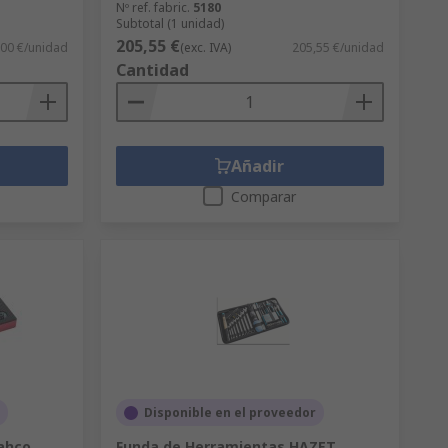
Nº ref. fabric.
5180
Subtotal (1 unidad)
205,55 €
,00 €/unidad
(exc. IVA)
205,55 €/unidad
Cantidad
Añadir
Comparar
Disponible en el proveedor
ahco
Funda de Herramientas HAZET,