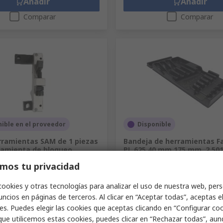
Añadir
Añadir
Comparar
Comparar
ible en el proveedor
Disponible
erramientas SAM de 1 piezas
Bandeja de herramientas 
ramienta de bloqueo
PL.625 40 mm 175 mm, 2.501
418mm
211-007
mos tu privacidad
Código RS
191-4094
c.
P3463-44
Nº ref. fabric.
PL.625
cookies y otras tecnologías para analizar el uso de nuestra web, pers
 unidad)
Subtotal (1 unidad)
ncios en páginas de terceros. Al clicar en “Aceptar todas”, aceptas e
33,11 €
xc. IVA)
99,95 €/unidad
(exc. IVA)
33
es. Puedes elegir las cookies que aceptas clicando en “Configurar cook
d
Cantidad
que utilicemos estas cookies, puedes clicar en “Rechazar todas”, au