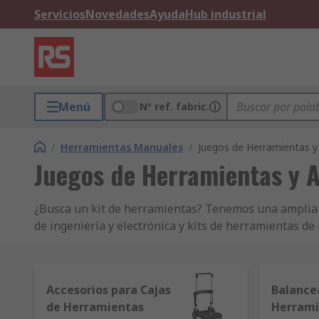
Servicios
Novedades
Ayuda
Hub industrial
Menú
Nº ref. fabric.
/
Herramientas Manuales
/
Juegos de Herramientas 
Juegos de Herramientas y 
¿Busca un kit de herramientas? Tenemos una amplia s
de ingeniería y electrónica y kits de herramientas d
incluyendo Cooper Tools, Facom, Bosch y Bahco, tal c
gama de soluciones de almacenamiento de herramient
Accesorios para Cajas
Balance
de Herramientas
Herrami