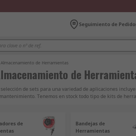
Seguimiento de Pedido
y Almacenamiento de Herramientas
Almacenamiento de Herramient
elección de sets para una variedad de aplicaciones incluye
e mantenimiento. Tenemos en stock todo tipo de kits de her
omo una amplia selección de kits marca RS Pro. En esta sec
as, tal como bandejas y cajas de herramientas.
adores de
Bandejas de
entas
Herramientas