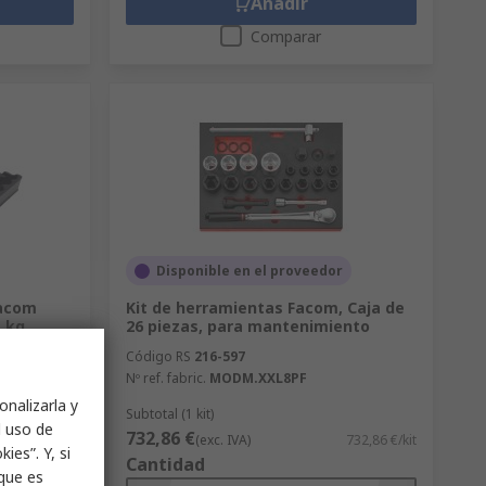
Añadir
Comparar
Disponible en el proveedor
Facom
Kit de herramientas Facom, Caja de
 kg
26 piezas, para mantenimiento
Código RS
216-597
Nº ref. fabric.
MODM.XXL8PF
onalizarla y
Subtotal (1 kit)
l uso de
732,86 €
,11 €/unidad
(exc. IVA)
732,86 €/kit
ies”. Y, si
Cantidad
nque es