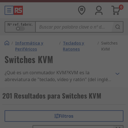
0
Nº ref. fabric.
/
Informática y
/
Teclados y
/
Switches
Periféricos
Ratones
KVM
Switches KVM
¿Qué es un conmutador KVM?KVM es la
abreviatura de "teclado, vídeo y ratón" (del inglés
Keyboard, Video, Mouse). Un conmutador KVM es
un dispositivo que permite a los usuarios
201 Resultados para Switches KVM
administrar varios ordenadores personales (PC)
con un solo teclado, monitor y ratón. Los
conmutadores KVM también permiten compartir
Filtros
otros periféricos como dispositivos USB y de
audio.¿Para qué se utilizan?• Simplifican el acceso