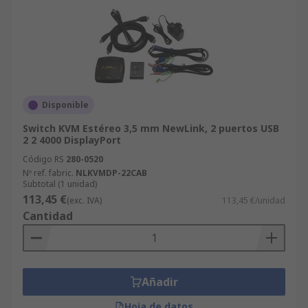
Disponible
Switch KVM Estéreo 3,5 mm NewLink, 2 puertos USB
2 2 4000 DisplayPort
Código RS
280-0520
Nº ref. fabric.
NLKVMDP-22CAB
Subtotal (1 unidad)
113,45 €
(exc. IVA)
113,45 €/unidad
Cantidad
Añadir
Hoja de datos