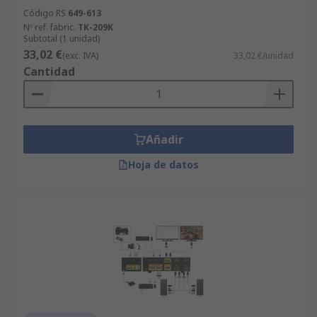
Código RS
649-613
Nº ref. fabric.
TK-209K
Subtotal (1 unidad)
33,02 €
(exc. IVA)
33,02 €/unidad
Cantidad
Añadir
Hoja de datos