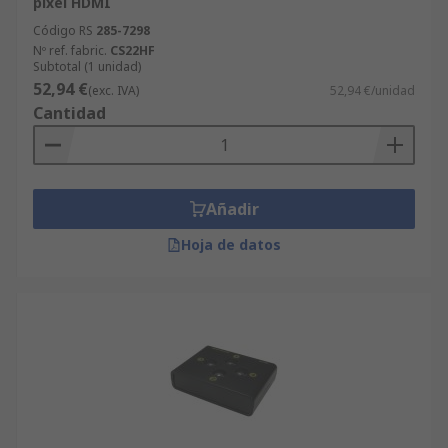
pixel HDMI
Código RS
285-7298
Nº ref. fabric.
CS22HF
Subtotal (1 unidad)
52,94 €
(exc. IVA)
52,94 €/unidad
Cantidad
Añadir
Hoja de datos