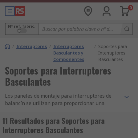
0
Nº ref. fabric.
/
Interruptores
/
Interruptores
/
Soportes para
Basculantes y
Interruptores
Componentes
Basculantes
Soportes para Interruptores
Basculantes
Los paneles de montaje para interruptores de
balancín se utilizan para proporcionar una
carcasa para interruptores de balancín cuando se
deben instalar en otra superficie, como una
11 Resultados para Soportes para
pared. Permiten colocar varios interruptores de
Interruptores Basculantes
balancín uno al lado del otro y proporcionan