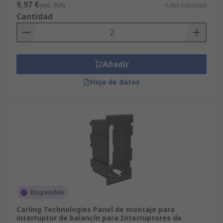
9,97 €
(exc. IVA)
4,985 €/unidad
Es común que alberguen de uno a ocho
Cantidad
interruptores de balancín, aunque si son
modulares, se puede unir más de uno para crear
más espacios.
Añadir
Hoja de datos
Disponible
Carling Technologies Panel de montaje para
interruptor de balancín para Interruptores de