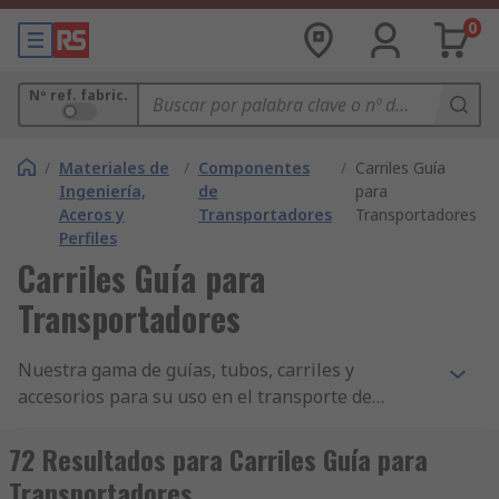
0
Nº ref. fabric.
/
Materiales de
/
Componentes
/
Carriles Guía
Ingeniería,
de
para
Aceros y
Transportadores
Transportadores
Perfiles
Carriles Guía para
Transportadores
Nuestra gama de guías, tubos, carriles y
accesorios para su uso en el transporte de
material incluye mordazas, soportes, carriles y
otros.Los carriles guía, los carriles de perfil o los
72 Resultados para Carriles Guía para
carriles deslizantes proporcionan un ajuste para
Transportadores