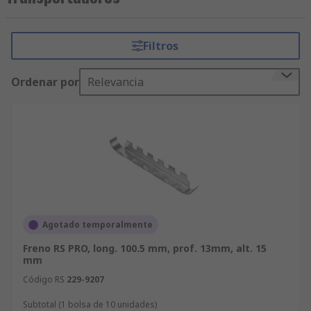
un transporte adecuado.Los cabezales de fijación
se asientan en un soporte y sujetan varios
carriles de perfil en el transportador.Los soportes
Filtros
sujetan los cabezales de fijación.Los espaciadores
se asientan debajo de los soportes para
Ordenar por
Relevancia
aumentar la anchura del sistema.
Agotado temporalmente
Freno RS PRO, long. 100.5 mm, prof. 13mm, alt. 15
mm
Código RS
229-9207
Subtotal (1 bolsa de 10 unidades)