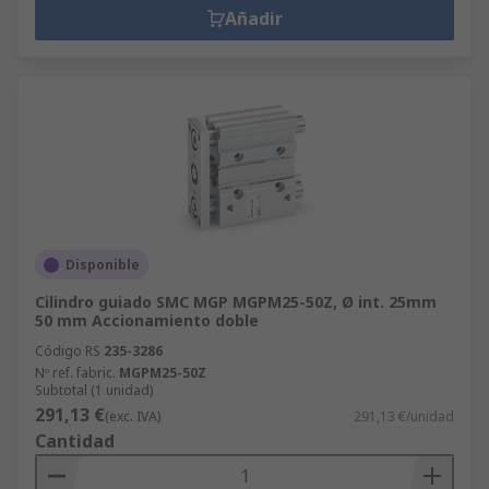
Añadir
Disponible
Cilindro guiado SMC MGP MGPM25-50Z, Ø int. 25mm
50 mm Accionamiento doble
Código RS
235-3286
Nº ref. fabric.
MGPM25-50Z
Subtotal (1 unidad)
291,13 €
(exc. IVA)
291,13 €/unidad
Cantidad