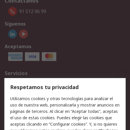
Contáctanos
91 512 96 99
Síguenos
Aceptamos
Servicios
Cómo realizar pedidos
Devoluciones
Respetamos tu privacidad
Facturación y pago
Formas de entrega
Utilizamos cookies y otras tecnologías para analizar el
Ofertas
Soporte técnico
uso de nuestra web, personalizarla y mostrar anuncios en
páginas de terceros. Al clicar en “Aceptar todas”, aceptas
Legal
el uso de estas cookies. Puedes elegir las cookies que
aceptas clicando en “Configurar cookies”. Y, si no quieres
Aviso legal
Política de privacidad -