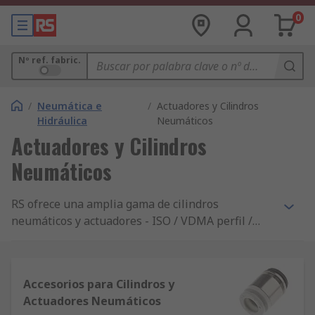
0
Nº ref. fabric.
/
Neumática e
/
Actuadores y Cilindros
Hidráulica
Neumáticos
Actuadores y Cilindros
Neumáticos
RS ofrece una amplia gama de cilindros
neumáticos y actuadores - ISO / VDMA perfil /
línea redonda compactos, diapositivas en
miniatura, y de sujeción. Además, usted
encontrará pinzas para recoger y colocar fuelles
Accesorios para Cilindros y
de aire, y los amortiguadores.
Actuadores Neumáticos