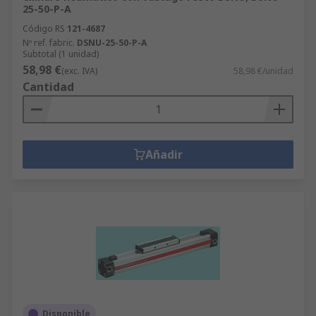
25-50-P-A
Código RS
121-4687
Nº ref. fabric.
DSNU-25-50-P-A
Subtotal (1 unidad)
58,98 €
(exc. IVA)
58,98 €/unidad
Cantidad
Añadir
Disponible