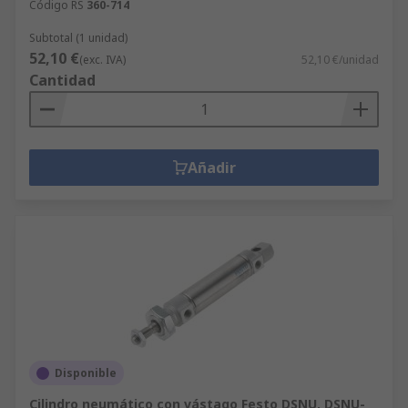
Código RS
360-714
Subtotal (1 unidad)
52,10 €
(exc. IVA)
52,10 €/unidad
Cantidad
Añadir
Disponible
Cilindro neumático con vástago Festo DSNU, DSNU-