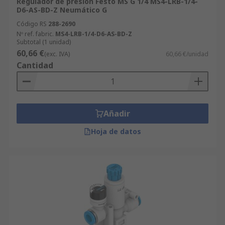
Regulador de presión Festo MS G 1/4 MS4-LRB-1/4-
D6-AS-BD-Z Neumático G
Código RS
288-2690
Nº ref. fabric.
MS4-LRB-1/4-D6-AS-BD-Z
Subtotal (1 unidad)
60,66 €
(exc. IVA)
60,66 €/unidad
Cantidad
Añadir
Hoja de datos