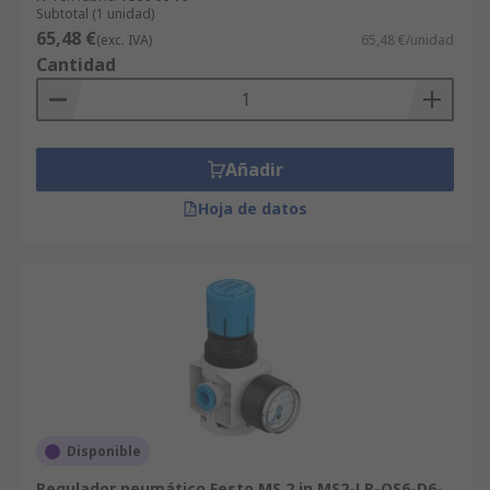
Subtotal (1 unidad)
65,48 €
(exc. IVA)
65,48 €/unidad
Cantidad
Añadir
Hoja de datos
Disponible
Regulador neumático Festo MS 2 in MS2-LR-QS6-D6-