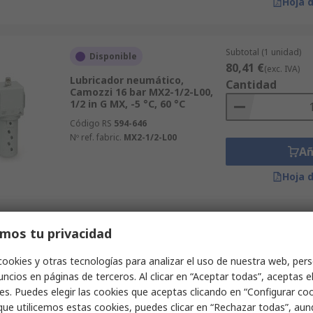
Hoja 
Subtotal (1 unidad)
Disponible
80,41 €
(exc. IVA)
Lubricador neumático,
Cantidad
Camozzi 16 bar MX2-1/2-L00,
1/2 in G MX, -5 °C, 60 °C
Código RS
594-646
Nº ref. fabric.
MX2-1/2-L00
Añ
Hoja 
Subtotal (1 unidad)
mos tu privacidad
Disponible
61,40 €
(exc. IVA)
Lubricador de aire neumático,
Cantidad
cookies y otras tecnologías para analizar el uso de nuestra web, pers
Parker 17 bar P31LB12LMNN,
ncios en páginas de terceros. Al clicar en “Aceptar todas”, aceptas e
1/4 in P31, -10 °C, 65.5 °C
es. Puedes elegir las cookies que aceptas clicando en “Configurar cook
Código RS
867-5706
que utilicemos estas cookies, puedes clicar en “Rechazar todas”, au
Nº ref. fabric.
P31LB12LMNN