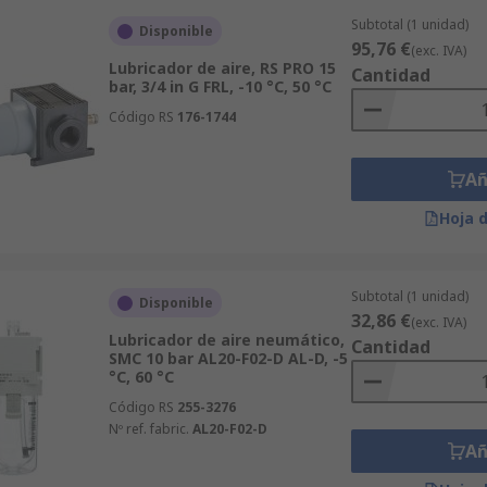
Subtotal (1 unidad)
Disponible
95,76 €
(exc. IVA)
Lubricador de aire, RS PRO 15
Cantidad
bar, 3/4 in G FRL, -10 °C, 50 °C
Código RS
176-1744
Añ
Hoja 
Subtotal (1 unidad)
Disponible
32,86 €
(exc. IVA)
Lubricador de aire neumático,
Cantidad
SMC 10 bar AL20-F02-D AL-D, -5
°C, 60 °C
Código RS
255-3276
Nº ref. fabric.
AL20-F02-D
Añ