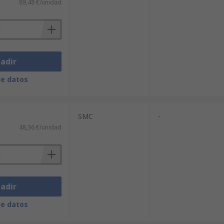
89,48 €/unidad
adir
de datos
SMC
-
48,36 €/unidad
adir
de datos