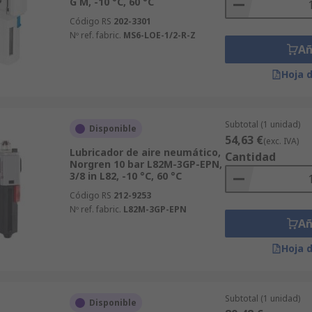
G M, -10 °C, 60 °C
Código RS
202-3301
Nº ref. fabric.
MS6-LOE-1/2-R-Z
Añ
Hoja 
Subtotal (1 unidad)
Disponible
54,63 €
(exc. IVA)
Lubricador de aire neumático,
Cantidad
Norgren 10 bar L82M-3GP-EPN,
3/8 in L82, -10 °C, 60 °C
Código RS
212-9253
Nº ref. fabric.
L82M-3GP-EPN
Añ
Hoja 
Subtotal (1 unidad)
Disponible