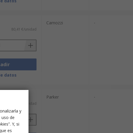
de datos
Camozzi
-
80,41 €/unidad
adir
de datos
Parker
-
61,40 €/unidad
onalizarla y
l uso de
ies”. Y, si
nque es