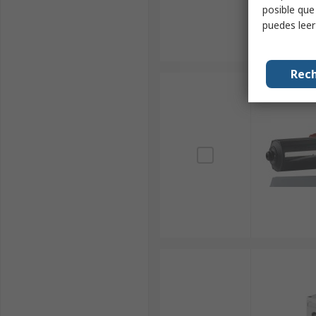
posible que
puedes lee
Rech