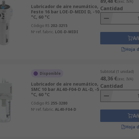
89,48 €
(exc. IVA)
Lubricador de aire neumático,
Cantidad
Festo 16 bar LOE-D-MIDI D, -10
°C, 60 °C
Código RS
202-3215
Nº ref. fabric.
LOE-D-MIDI
Añ
Hoja 
Subtotal (1 unidad)
Disponible
48,36 €
(exc. IVA)
Lubricador de aire neumático,
Cantidad
SMC 10 bar AL40-F04-D AL-D, -5
°C, 60 °C
Código RS
255-3280
Nº ref. fabric.
AL40-F04-D
Añ
Hoja 