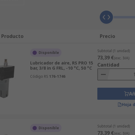
producto disponemos de un servicio de soporte técnico gratui
uestros productos de Lubricadores de Aire Neumáticos se 
amente por RS. La satisfacción del cliente es lo más importa
icadores de Aire Neumáticos llegará en 24/48 h. ¿Necesita
randes cantidades en artículos fabricados por SKF? Con nu
l Producto
Precio
ocalizar lo que usted necesita con entrega en 24/48 h en má
uando usted compre online en RS, se dará cuenta de que nu
Subtotal (1 unidad)
Disponible
73,39 €
(exc. IVA)
Lubricador de aire, RS PRO 15
Cantidad
bar, 3/8 in G FRL, -10 °C, 50 °C
Código RS
176-1746
Añ
Hoja 
Subtotal (1 unidad)
Disponible
73,39 €
(exc. IVA)