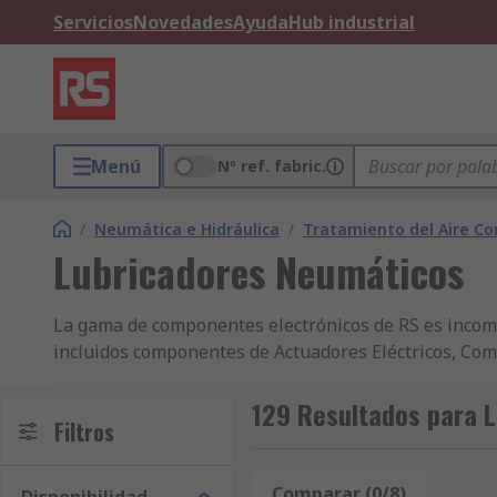
Servicios
Novedades
Ayuda
Hub industrial
Menú
Nº ref. fabric.
/
Neumática e Hidráulica
/
Tratamiento del Aire C
Lubricadores Neumáticos
La gama de componentes electrónicos de RS es incomp
incluidos componentes de Actuadores Eléctricos, Co
Lubricadores de Aire Neumáticos y disponibilidad de
Neumática homologados por la industria para las empr
129 Resultados para 
Filtros
un servicio de atención al cliente inmejorable. Apar
Mantenimiento, Mecánica y Herramientas. La amplia
Hidráulica y Transmisión de Potencia y Neumática, Hi
Comparar (0/8)
Res