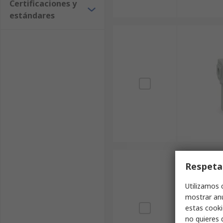
Certificaciones y
estándares
Respeta
Utilizamos 
mostrar anu
estas cooki
no quieres 