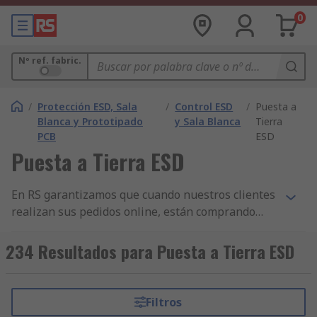
0
Nº ref. fabric.
/
Protección ESD, Sala
/
Control ESD
/
Puesta a
Blanca y Prototipado
y Sala Blanca
Tierra
PCB
ESD
Puesta a Tierra ESD
En RS garantizamos que cuando nuestros clientes
realizan sus pedidos online, están comprando
productos de la más alta calidad y que cumplen
con las normas de seguridad pertinentes. Hemos
234 Resultados para Puesta a Tierra ESD
construido nuestra reputación sobre nuestro
servicio al cliente. Todas nuestras gamas de
componentes de Accesorios para conexión a
Filtros
tierra ESD y otros productos de Control ESD y sala