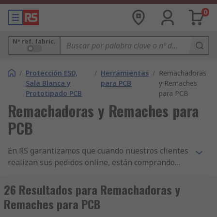
0
Nº ref. fabric.
/
Protección ESD,
/
Herramientas
/
Remachadoras
Sala Blanca y
para PCB
y Remaches
Prototipado PCB
para PCB
Remachadoras y Remaches para
PCB
En RS garantizamos que cuando nuestros clientes
realizan sus pedidos online, están comprando
productos de la más alta calidad y que cumplen
con las normas de seguridad pertinentes. Hemos
26 Resultados para Remachadoras y
construido nuestra reputación sobre nuestro
Remaches para PCB
servicio al cliente. Todas nuestras gamas de