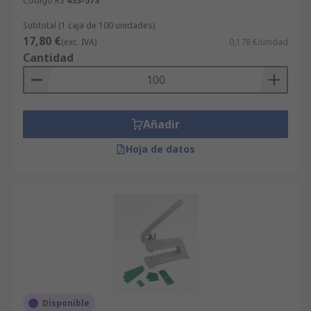
Código RS
433-573
Remachadoras y Remaches para PCB se le
Subtotal (1 caja de 100 unidades)
entregue en 24/48 h. Para aquellos que compran
17,80 €
(exc. IVA)
0,178 €/unidad
grandes cantidades o realizan pedidos desde 600
Cantidad
€, disponemos de un servicio de ofertas que
puede adaptarse al presupuesto de nuestros
clientes. Estamos seguros de que nuestra lista de
productos satisface las más altas expectativas.
Añadir
Sin embargo, queremos que usted también esté
convencido: compruebe la información técnica de
Hoja de datos
cada producto Remachadoras y Remaches para
PCB antes de comprar.
Disponible