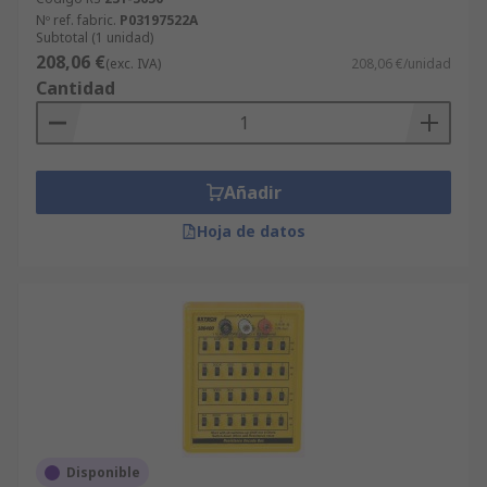
Nº ref. fabric.
P03197522A
Subtotal (1 unidad)
208,06 €
(exc. IVA)
208,06 €/unidad
Cantidad
Añadir
Hoja de datos
Disponible