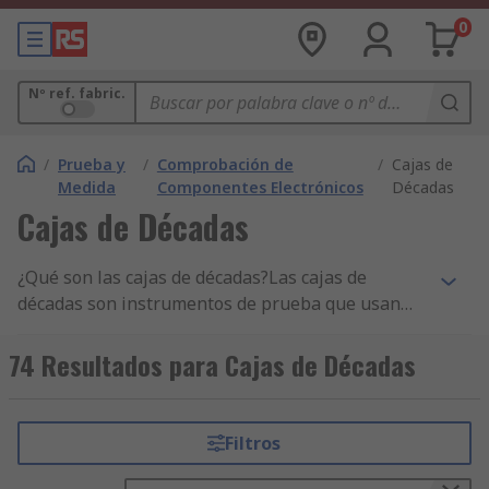
0
Nº ref. fabric.
/
Prueba y
/
Comprobación de
/
Cajas de
Medida
Componentes Electrónicos
Décadas
Cajas de Décadas
¿Qué son las cajas de décadas?Las cajas de
décadas son instrumentos de prueba que usan
una serie de resistencias, condensadores o
inductores para replicar diferentes valores
74 Resultados para Cajas de Décadas
eléctricos. Se pueden sustituir rápida y
fácilmente en un circuito y reemplazar cualquier
componente de valor estándar. Su capacidad de
Filtros
configurarse para casi cualquier resistencia,
capacitancia o inductancia hace que las cajas de