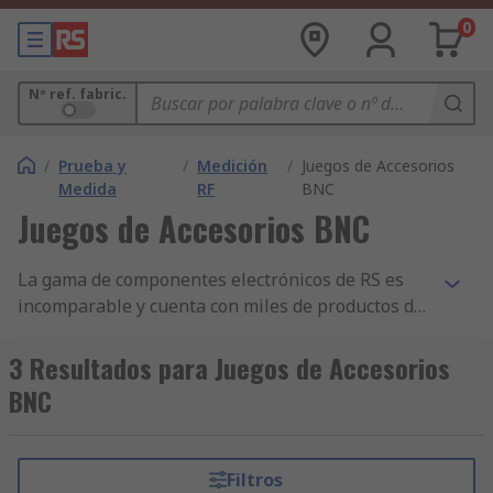
0
Nº ref. fabric.
/
Prueba y
/
Medición
/
Juegos de Accesorios
Medida
RF
BNC
Juegos de Accesorios BNC
La gama de componentes electrónicos de RS es
incomparable y cuenta con miles de productos de
Prueba y Medida, incluidos componentes de
Medición de Aire y Gas, Inspección de Taller y
3 Resultados para Juegos de Accesorios
Accesorios y Juegos de Accesorios para BNC.
BNC
Tenemos los mejores productos de Juegos de
Accesorios para BNC y disponibilidad de stock y
ofrecemos otros miles de componentes de
Filtros
Equipos de Prueba para Radiofrecuencia y