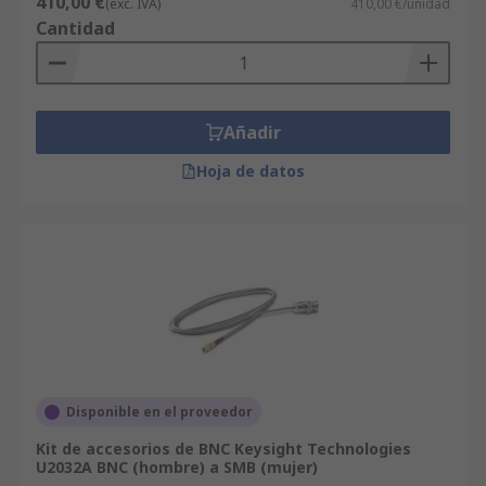
410,00 €
(exc. IVA)
410,00 €/unidad
para localizar las páginas de soporte. La Zona
Cantidad
Técnica de RS cuenta con más de 100.000
documentos que proporcionan información
técnica de cada producto de Juegos de Accesorios
para BNC y sus usos, así como especificaciones y
Añadir
consejos de seguridad.
Hoja de datos
Disponible en el proveedor
Kit de accesorios de BNC Keysight Technologies
U2032A BNC (hombre) a SMB (mujer)