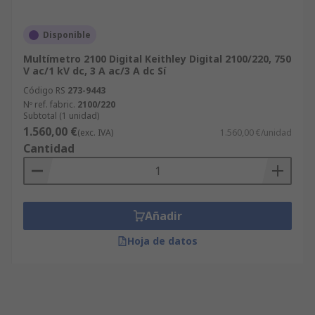
Disponible
Multímetro 2100 Digital Keithley Digital 2100/220, 750
V ac/1 kV dc, 3 A ac/3 A dc Sí
Código RS
273-9443
Nº ref. fabric.
2100/220
Subtotal (1 unidad)
1.560,00 €
(exc. IVA)
1.560,00 €/unidad
Cantidad
Añadir
Hoja de datos