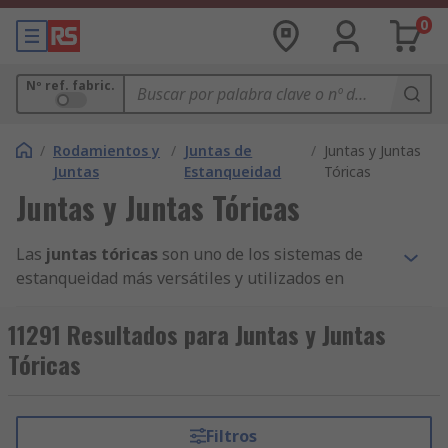
0
Nº ref. fabric.
/
Rodamientos y
/
Juntas de
/
Juntas y Juntas
Juntas
Estanqueidad
Tóricas
Juntas y Juntas Tóricas
Las
juntas tóricas
son uno de los sistemas de
estanqueidad más versátiles y utilizados en
instalaciones industriales, hidráulicas o
neumáticas.
11291 Resultados para Juntas y Juntas
Tóricas
En el catálogo de RS encontrarás, además de
juntas tóricas
, también juntas sueltas con
distintas especificaciones. De esta forma, te
Filtros
aseguramos que en esta página tenemos el