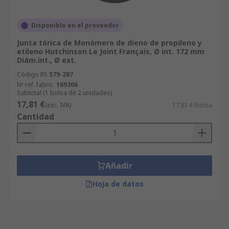
Disponible en el proveedor
Junta tórica de Monómero de dieno de propileno y
etileno Hutchinson Le Joint Français, Ø int. 172 mm
Diám.int., Ø ext.
Código RS
579-287
Nº ref. fabric.
169306
Subtotal (1 bolsa de 2 unidades)
17,81 €
(exc. IVA)
17,81 €/bolsa
Cantidad
Añadir
Hoja de datos