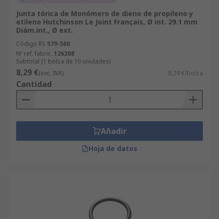
Junta tórica de Monómero de dieno de propileno y
etileno Hutchinson Le Joint Français, Ø int. 29.1 mm
Diám.int., Ø ext.
Código RS
579-560
Nº ref. fabric.
126208
Subtotal (1 bolsa de 10 unidades)
8,29 €
(exc. IVA)
8,29 €/bolsa
Cantidad
Añadir
Hoja de datos