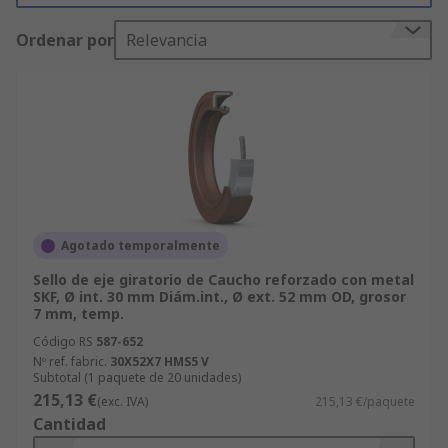
artículo idóneo para tu proyecto. ¡Visita todas las
Ordenar por
Relevancia
opciones disponibles de
rodamientos y juntas
y
completa tu pedido ahora!
¿Cómo y dónde funcionan las juntas
tóricas?
Una
junta tórica
es un anillo de elastómero con
sección circular que se coloca en una ranura
diseñada en una pieza, y cuando se une con la
Agotado temporalmente
otra pieza crea un sello estanco. También pueden
Sello de eje giratorio de Caucho reforzado con metal
elaborarse con plástico, metales y otros
SKF, Ø int. 30 mm Diám.int., Ø ext. 52 mm OD, grosor
materiales. Esta variedad de materiales permite
7 mm, temp.
el uso de
juntas tóricas
específicas para
Código RS
587-652
garantizar el ajuste óptimo y la junta más fiable.
Nº ref. fabric.
30X52X7 HMS5 V
Subtotal (1 paquete de 20 unidades)
215,13 €
(exc. IVA)
215,13 €/paquete
Gracias a su diseño simple y flexible, las
juntas
Cantidad
tóricas
funcionan bien tanto en aplicaciones