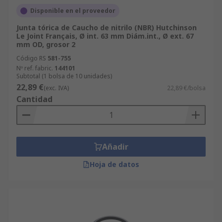
Disponible en el proveedor
Junta tórica de Caucho de nitrilo (NBR) Hutchinson
Le Joint Français, Ø int. 63 mm Diám.int., Ø ext. 67
mm OD, grosor 2
Código RS
581-755
Nº ref. fabric.
144101
Subtotal (1 bolsa de 10 unidades)
22,89 €
(exc. IVA)
22,89 €/bolsa
Cantidad
Añadir
Hoja de datos