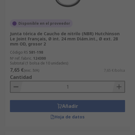
Disponible en el proveedor
Junta tórica de Caucho de nitrilo (NBR) Hutchinson
Le Joint Français, Ø int. 24 mm Diám.int., Ø ext. 28
mm OD, grosor 2
Código RS
581-198
Nº ref. fabric.
124300
Subtotal (1 bolsa de 10 unidades)
7,65 €
(exc. IVA)
7,65 €/bolsa
Cantidad
Añadir
Hoja de datos