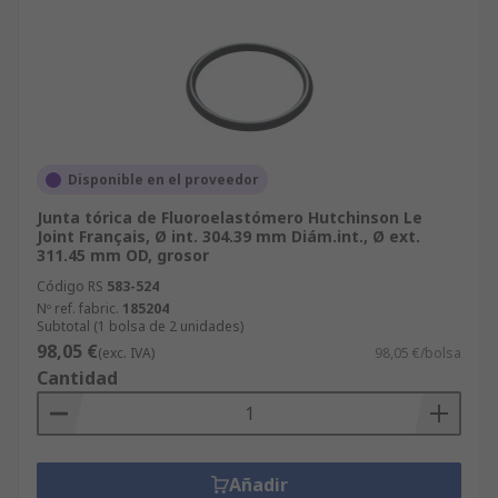
Disponible en el proveedor
Junta tórica de Fluoroelastómero Hutchinson Le
Joint Français, Ø int. 304.39 mm Diám.int., Ø ext.
311.45 mm OD, grosor
Código RS
583-524
Nº ref. fabric.
185204
Subtotal (1 bolsa de 2 unidades)
98,05 €
(exc. IVA)
98,05 €/bolsa
Cantidad
Añadir