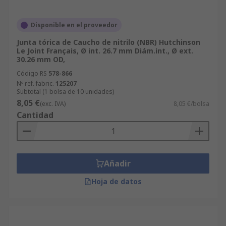
productos 100% homologados y con garantía
de calidad
. ¡Solamente en RS!
Disponible en el proveedor
Junta tórica de Caucho de nitrilo (NBR) Hutchinson
Le Joint Français, Ø int. 26.7 mm Diám.int., Ø ext.
30.26 mm OD,
Código RS
578-866
Nº ref. fabric.
125207
Subtotal (1 bolsa de 10 unidades)
8,05 €
(exc. IVA)
8,05 €/bolsa
Cantidad
Añadir
Hoja de datos