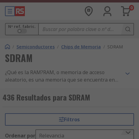
0
Nº ref. fabric.
/
Semiconductores
/
Chips de Memoria
/
SDRAM
SDRAM
¿Qué es la RAM?RAM, o memoria de acceso
aleatorio, es una memoria que se encuentra en
casi todos los dispositivos con capacidad de
computación. Se encuentra en dispositivos
436 Resultados para SDRAM
portátiles como smartphones, tabletas y consolas
de juegos, así como en ordenadores portátiles,
ordenadores de sobremesa, televisores y mucho
Filtros
más. La RAM permite a estos dispositivos
procesar tareas, gestionar información y resolver
Ordenar por
Relevancia