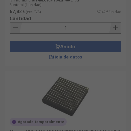
Nº ref. fabric.
MT48LC16M16A2P-6A IT:G
Subtotal (1 unidad)
67,42 €
(exc. IVA)
67,42 €/unidad
Cantidad
Añadir
Hoja de datos
Agotado temporalmente