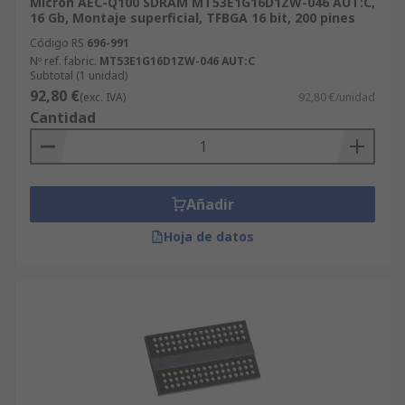
Micron AEC-Q100 SDRAM MT53E1G16D1ZW-046 AUT:C,
16 Gb, Montaje superficial, TFBGA 16 bit, 200 pines
Código RS
696-991
Nº ref. fabric.
MT53E1G16D1ZW-046 AUT:C
Subtotal (1 unidad)
92,80 €
(exc. IVA)
92,80 €/unidad
Cantidad
Añadir
Hoja de datos