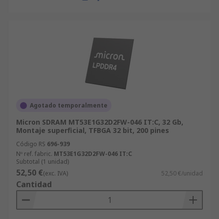
Agotado temporalmente
Micron SDRAM MT53E1G32D2FW-046 IT:C, 32 Gb,
Montaje superficial, TFBGA 32 bit, 200 pines
Código RS
696-939
Nº ref. fabric.
MT53E1G32D2FW-046 IT:C
Subtotal (1 unidad)
52,50 €
(exc. IVA)
52,50 €/unidad
Cantidad