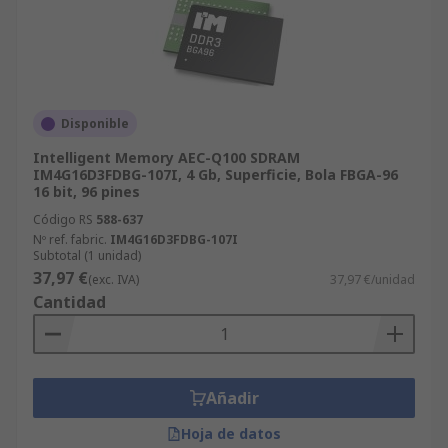
Disponible
Intelligent Memory AEC-Q100 SDRAM
IM4G16D3FDBG-107I, 4 Gb, Superficie, Bola FBGA-96
16 bit, 96 pines
Código RS
588-637
Nº ref. fabric.
IM4G16D3FDBG-107I
Subtotal (1 unidad)
37,97 €
(exc. IVA)
37,97 €/unidad
Cantidad
Añadir
Hoja de datos