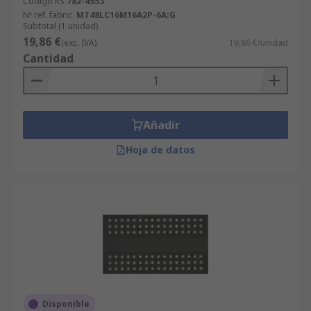
Código RS
782-4553
Nº ref. fabric.
MT48LC16M16A2P-6A:G
Subtotal (1 unidad)
19,86 €
(exc. IVA)
19,86 €/unidad
Cantidad
Añadir
Hoja de datos
Disponible