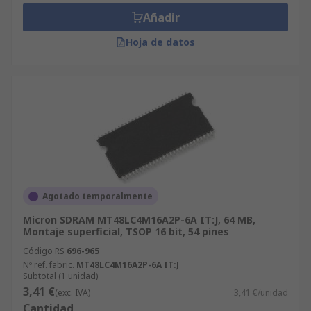
Añadir
Hoja de datos
Agotado temporalmente
Micron SDRAM MT48LC4M16A2P-6A IT:J, 64 MB,
Montaje superficial, TSOP 16 bit, 54 pines
Código RS
696-965
Nº ref. fabric.
MT48LC4M16A2P-6A IT:J
Subtotal (1 unidad)
3,41 €
(exc. IVA)
3,41 €/unidad
Cantidad