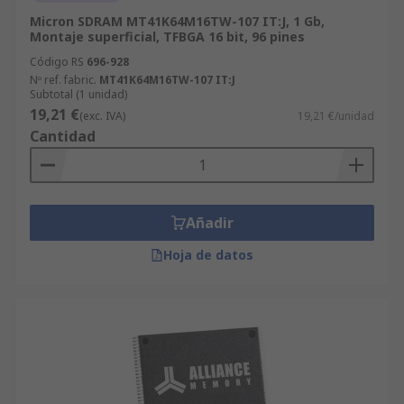
Micron SDRAM MT41K64M16TW-107 IT:J, 1 Gb,
Montaje superficial, TFBGA 16 bit, 96 pines
Código RS
696-928
Nº ref. fabric.
MT41K64M16TW-107 IT:J
Subtotal (1 unidad)
19,21 €
(exc. IVA)
19,21 €/unidad
Cantidad
Añadir
Hoja de datos