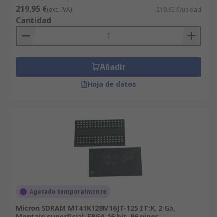
219,95 €
(exc. IVA)
219,95 €/unidad
Cantidad
Añadir
Hoja de datos
Agotado temporalmente
Micron SDRAM MT41K128M16JT-125 IT:K, 2 Gb,
Montaje superficial, FBGA 16 bit, 96 pines