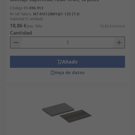
Código RS
696-913
Nº ref. fabric.
MT41K128M16JT-125 IT:K
Subtotal (1 unidad)
18,86 €
(exc. IVA)
18,86 €/unidad
Cantidad
Añadir
Hoja de datos