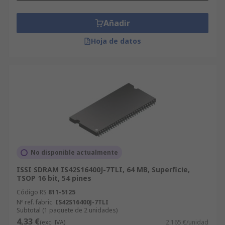
Añadir
Hoja de datos
No disponible actualmente
ISSI SDRAM IS42S16400J-7TLI, 64 MB, Superficie,
TSOP 16 bit, 54 pines
Código RS
811-5125
Nº ref. fabric.
IS42S16400J-7TLI
Subtotal (1 paquete de 2 unidades)
4,33 €
(exc. IVA)
2,165 €/unidad