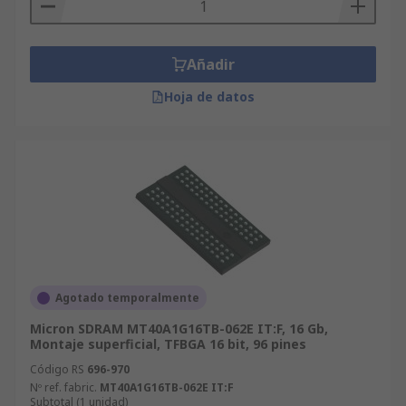
datos pueden entrar y salir de los sistemas. Esto
significa el tiempo necesario para introducir un
proceso en la RAM y, a continuación, transferir
Añadir
los resultados del proceso realizado al ordenador
Hoja de datos
o dispositivo que la utiliza. Los valores de MHz
superiores en la memoria RAM proporcionan
tiempos de transferencia más rápida, lo que
permite a los sistemas enviar y recibir
información más rápidamente.
Agotado temporalmente
Micron SDRAM MT40A1G16TB-062E IT:F, 16 Gb,
Montaje superficial, TFBGA 16 bit, 96 pines
Código RS
696-970
Nº ref. fabric.
MT40A1G16TB-062E IT:F
Subtotal (1 unidad)