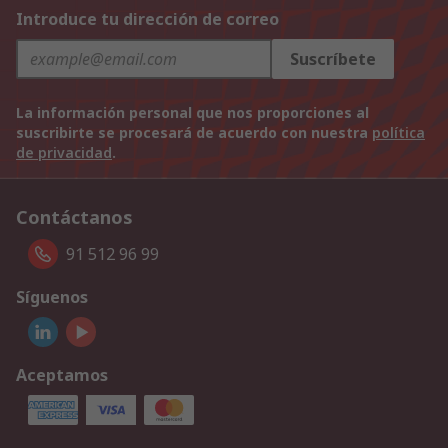
Introduce tu dirección de correo
Suscríbete
La información personal que nos proporciones al
suscribirte se procesará de acuerdo con nuestra
política
de privacidad
.
Contáctanos
91 512 96 99
Síguenos
Aceptamos