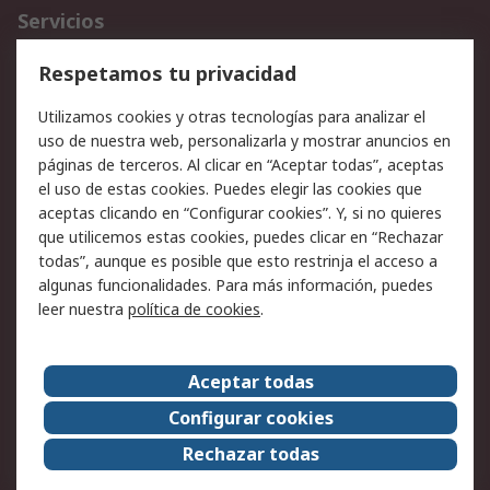
Servicios
Cómo realizar pedidos
Devoluciones
Respetamos tu privacidad
Facturación y pago
Formas de entrega
Utilizamos cookies y otras tecnologías para analizar el
Ofertas
Soporte técnico
uso de nuestra web, personalizarla y mostrar anuncios en
páginas de terceros. Al clicar en “Aceptar todas”, aceptas
Legal
el uso de estas cookies. Puedes elegir las cookies que
aceptas clicando en “Configurar cookies”. Y, si no quieres
Aviso legal
Política de privacidad -
que utilicemos estas cookies, puedes clicar en “Rechazar
Actualizada
todas”, aunque es posible que esto restrinja el acceso a
Política sobre cookies
Seguridad de emails
algunas funcionalidades. Para más información, puedes
Certificaciones de
Condiciones de venta
leer nuestra
política de cookies
.
empresa
Aceptar todas
Acerca de RS
Configurar cookies
Acerca de RS
RS Group
Rechazar todas
RS en el mundo
Sala de prensa