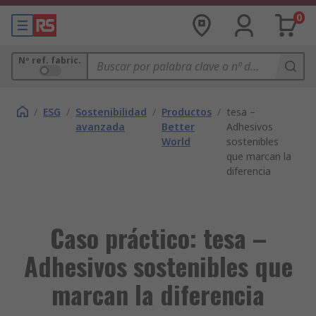
0
Nº ref. fabric.
/
ESG
/
Sostenibilidad
/
Productos
/
tesa –
avanzada
Better
Adhesivos
World
sostenibles
que marcan la
diferencia
Caso práctico: tesa –
Adhesivos sostenibles que
marcan la diferencia