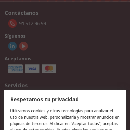
Contáctanos
91 512 96 99
Síguenos
Aceptamos
Servicios
Cómo realizar pedidos
Devoluciones
Respetamos tu privacidad
Facturación y pago
Formas de entrega
Utilizamos cookies y otras tecnologías para analizar el
Ofertas
Soporte técnico
uso de nuestra web, personalizarla y mostrar anuncios en
páginas de terceros. Al clicar en “Aceptar todas”, aceptas
Legal
el uso de estas cookies. Puedes elegir las cookies que