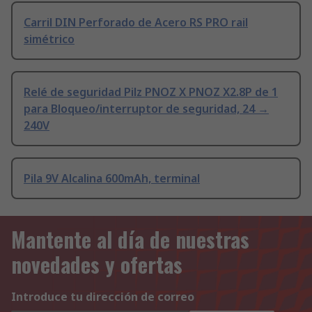
Carril DIN Perforado de Acero RS PRO rail
simétrico
Relé de seguridad Pilz PNOZ X PNOZ X2.8P de 1
para Bloqueo/interruptor de seguridad, 24 →
240V
Pila 9V Alcalina 600mAh, terminal
Mantente al día de nuestras
novedades y ofertas
Introduce tu dirección de correo