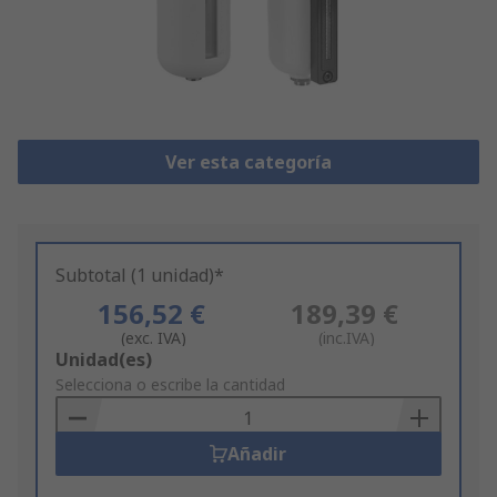
Ver esta categoría
Subtotal (1 unidad)*
156,52 €
189,39 €
(exc. IVA)
(inc.IVA)
Add
Unidad(es)
to
Selecciona o escribe la cantidad
Basket
Añadir