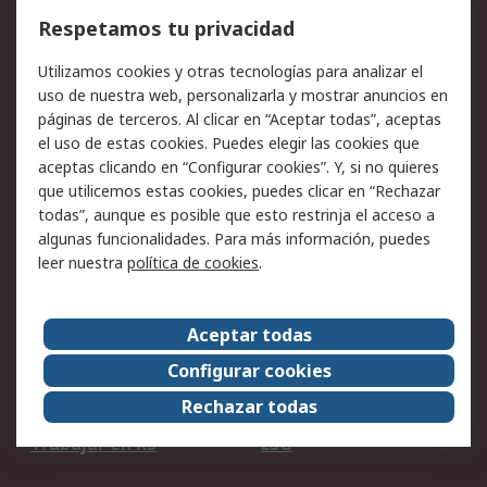
Cómo realizar pedidos
Devoluciones
Respetamos tu privacidad
Facturación y pago
Formas de entrega
Utilizamos cookies y otras tecnologías para analizar el
Ofertas
Soporte técnico
uso de nuestra web, personalizarla y mostrar anuncios en
páginas de terceros. Al clicar en “Aceptar todas”, aceptas
Legal
el uso de estas cookies. Puedes elegir las cookies que
aceptas clicando en “Configurar cookies”. Y, si no quieres
Aviso legal
Política de privacidad -
que utilicemos estas cookies, puedes clicar en “Rechazar
Actualizada
todas”, aunque es posible que esto restrinja el acceso a
Política sobre cookies
Seguridad de emails
algunas funcionalidades. Para más información, puedes
Certificaciones de
Condiciones de venta
leer nuestra
política de cookies
.
empresa
Aceptar todas
Acerca de RS
Configurar cookies
Acerca de RS
RS Group
Rechazar todas
RS en el mundo
Sala de prensa
Trabajar en RS
ESG