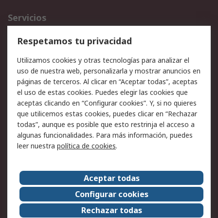
Servicios
Cómo realizar pedidos
Devoluciones
Respetamos tu privacidad
Facturación y pago
Formas de entrega
Utilizamos cookies y otras tecnologías para analizar el
Ofertas
Soporte técnico
uso de nuestra web, personalizarla y mostrar anuncios en
páginas de terceros. Al clicar en “Aceptar todas”, aceptas
Legal
el uso de estas cookies. Puedes elegir las cookies que
aceptas clicando en “Configurar cookies”. Y, si no quieres
Aviso legal
Política de privacidad -
que utilicemos estas cookies, puedes clicar en “Rechazar
Actualizada
todas”, aunque es posible que esto restrinja el acceso a
Política sobre cookies
Seguridad de emails
algunas funcionalidades. Para más información, puedes
Certificaciones de
Condiciones de venta
leer nuestra
política de cookies
.
empresa
Aceptar todas
Acerca de RS
Configurar cookies
Acerca de RS
RS Group
Rechazar todas
RS en el mundo
Sala de prensa