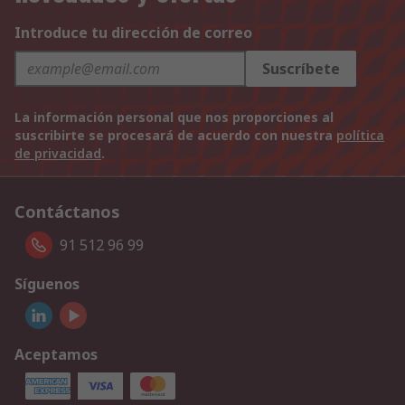
Introduce tu dirección de correo
Suscríbete
La información personal que nos proporciones al
suscribirte se procesará de acuerdo con nuestra
política
de privacidad
.
Contáctanos
91 512 96 99
Síguenos
Aceptamos