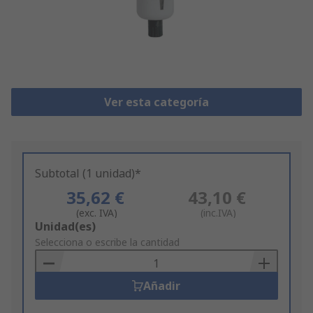
Ver esta categoría
Subtotal (1 unidad)*
35,62 €
43,10 €
(exc. IVA)
(inc.IVA)
Add
Unidad(es)
to
Selecciona o escribe la cantidad
Basket
Añadir