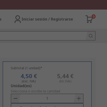
0
s
Iniciar sesión / Registrarse
Subtotal (1 unidad)*
4,50 €
5,44 €
(exc. IVA)
(inc.IVA)
Add
Unidad(es)
to
Selecciona o escribe la cantidad
Basket