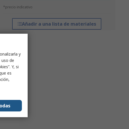
*precio indicativo
Añadir a una lista de materiales
onalizarla y
l uso de
ies”. Y, si
nque es
ación,
todas