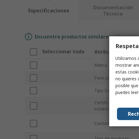
Documentación
Especificaciones
Técnica
Encuentra productos similares selecciona
Respeta
Seleccionar todo
Atributo
Utilizamos 
mostrar anu
Marca
estas cooki
Para usar con
no quieres 
posible que
Tipo Sub
puedes lee
Certificaciones y
estándares
Rech
Contenido
Tipo de producto