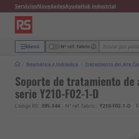
Servicios
Novedades
Ayuda
Hub industrial
Menú
Nº ref. fabric.
/
Neumática e Hidráulica
/
Tratamiento del Aire C
Soporte de tratamiento de 
serie Y210-F02-1-D
Código RS
:
395-344
Nº ref. fabric.
:
Y210-F02-1-D
F