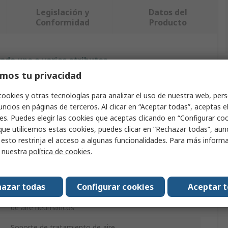
Legislación y
Datos del
Conformidad
Producto
ndo uno o varios atributos.
mos tu privacidad
Valor
cookies y otras tecnologías para analizar el uso de nuestra web, pers
ncios en páginas de terceros. Al clicar en “Aceptar todas”, aceptas e
SMC
es. Puedes elegir las cookies que aceptas clicando en “Configurar cook
Y210-F02-1-D
que utilicemos estas cookies, puedes clicar en “Rechazar todas”, au
 esto restrinja el acceso a algunas funcionalidades. Para más inform
Interfaz
r nuestra
política de cookies
.
RoHS
azar todas
Configurar cookies
Aceptar 
Accesorios de montaje para sistemas de preparación
de aire neumáticos
Soporte de tratamiento de aire