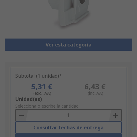
Ver esta categoría
Subtotal (1 unidad)*
5,31 €
6,43 €
(exc. IVA)
(inc.IVA)
Add
Unidad(es)
to
Selecciona o escribe la cantidad
Basket
Consultar fechas de entrega