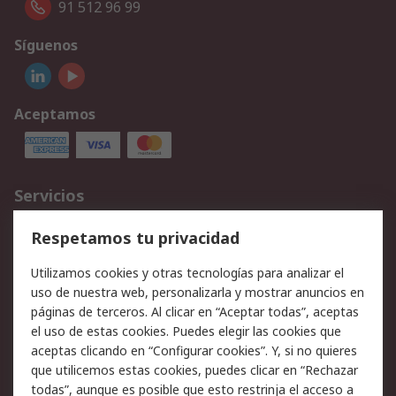
91 512 96 99
Síguenos
Aceptamos
Servicios
Cómo realizar pedidos
Devoluciones
Respetamos tu privacidad
Facturación y pago
Formas de entrega
Utilizamos cookies y otras tecnologías para analizar el
Ofertas
Soporte técnico
uso de nuestra web, personalizarla y mostrar anuncios en
páginas de terceros. Al clicar en “Aceptar todas”, aceptas
Legal
el uso de estas cookies. Puedes elegir las cookies que
aceptas clicando en “Configurar cookies”. Y, si no quieres
Aviso legal
Política de privacidad -
que utilicemos estas cookies, puedes clicar en “Rechazar
Actualizada
todas”, aunque es posible que esto restrinja el acceso a