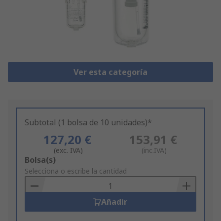
Ver esta categoría
Subtotal (1 bolsa de 10 unidades)*
127,20 €
153,91 €
(exc. IVA)
(inc.IVA)
Add
Bolsa(s)
to
Selecciona o escribe la cantidad
Basket
Añadir