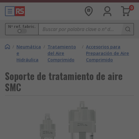
0
Nº ref. fabric.
/
Neumática
/
Tratamiento
/
Accesorios para
e
del Aire
Preparación de Aire
Hidráulica
Comprimido
Comprimido
Soporte de tratamiento de aire
SMC