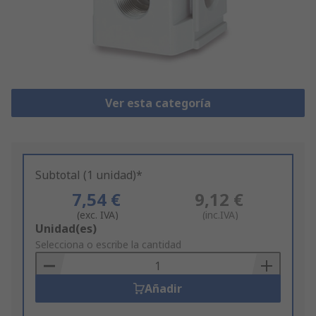
Ver esta categoría
Subtotal (1 unidad)*
7,54 €
9,12 €
(exc. IVA)
(inc.IVA)
Add
Unidad(es)
to
Selecciona o escribe la cantidad
Basket
Añadir