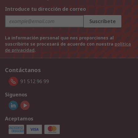
Introduce tu dirección de correo
Suscríbete
La información personal que nos proporciones al
suscribirte se procesará de acuerdo con nuestra
política
de privacidad
.
Contáctanos
91 512 96 99
Síguenos
Aceptamos