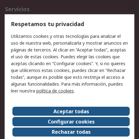
Servicios
Cómo realizar pedidos
Devoluciones
Respetamos tu privacidad
Facturación y pago
Formas de entrega
Utilizamos cookies y otras tecnologías para analizar el
Ofertas
Soporte técnico
uso de nuestra web, personalizarla y mostrar anuncios en
páginas de terceros. Al clicar en “Aceptar todas”, aceptas
Legal
el uso de estas cookies. Puedes elegir las cookies que
aceptas clicando en “Configurar cookies”. Y, si no quieres
Aviso legal
Política de privacidad -
que utilicemos estas cookies, puedes clicar en “Rechazar
Actualizada
todas”, aunque es posible que esto restrinja el acceso a
Política sobre cookies
Seguridad de emails
algunas funcionalidades. Para más información, puedes
Certificaciones de
Condiciones de venta
leer nuestra
política de cookies
.
empresa
Aceptar todas
Acerca de RS
Configurar cookies
Acerca de RS
RS Group
Rechazar todas
RS en el mundo
Sala de prensa