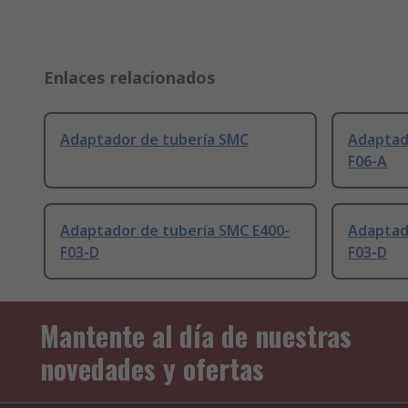
Enlaces relacionados
Adaptador de tubería SMC
Adaptad
F06-A
Adaptador de tubería SMC E400-
Adaptad
F03-D
F03-D
Mantente al día de nuestras
novedades y ofertas