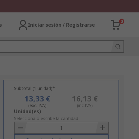
0
s
Iniciar sesión / Registrarse
Subtotal (1 unidad)*
13,33 €
16,13 €
(exc. IVA)
(inc.IVA)
Add
Unidad(es)
to
Selecciona o escribe la cantidad
Basket