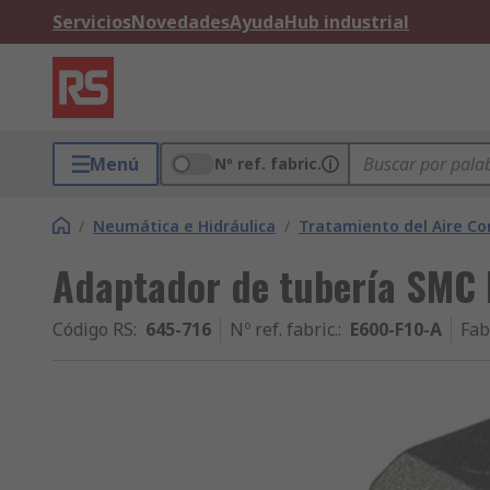
Servicios
Novedades
Ayuda
Hub industrial
Menú
Nº ref. fabric.
/
Neumática e Hidráulica
/
Tratamiento del Aire C
Adaptador de tubería SMC
Código RS
:
645-716
Nº ref. fabric.
:
E600-F10-A
Fab