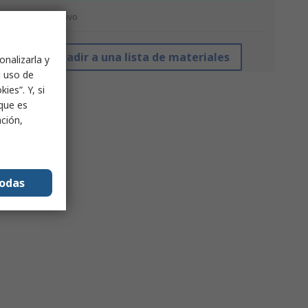
*precio indicativo
Añadir a una lista de materiales
onalizarla y
l uso de
ies”. Y, si
nque es
ación,
todas