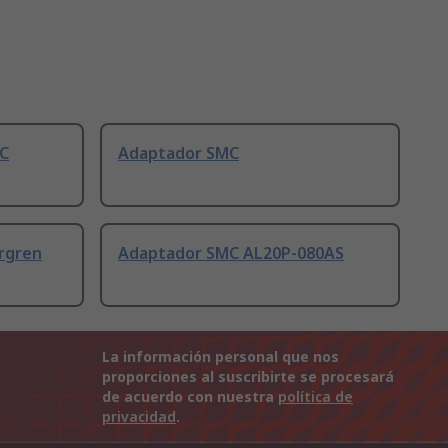
MC
Adaptador SMC
rgren
Adaptador SMC AL20P-080AS
La información personal que nos
proporciones al suscribirte se procesará
de acuerdo con nuestra
política de
privacidad
.