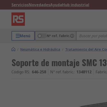
Servicios
Novedades
Ayuda
Hub industrial
Menú
Nº ref. fabric.
/
Neumática e Hidráulica
/
Tratamiento del Aire C
Soporte de montaje SMC 1
Código RS
:
646-258
Nº ref. fabric.
:
1348112
Fabric