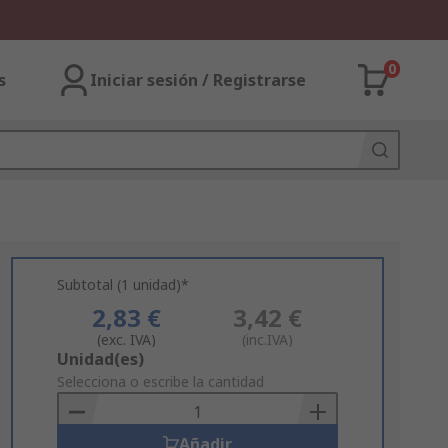
0
s
Iniciar sesión / Registrarse
Subtotal (1 unidad)*
2,83 €
3,42 €
(exc. IVA)
(inc.IVA)
Add
Unidad(es)
to
Selecciona o escribe la cantidad
Basket
Añadir