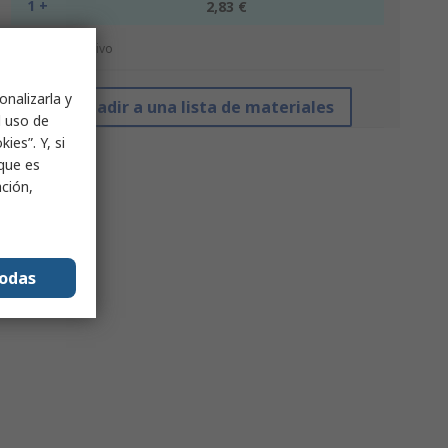
1 +
2,83 €
*precio indicativo
onalizarla y
Añadir a una lista de materiales
l uso de
ies”. Y, si
nque es
ación,
todas