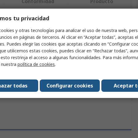
Conformidad
Producto
mos tu privacidad
ndo uno o varios atributos.
cookies y otras tecnologías para analizar el uso de nuestra web, pers
ncios en páginas de terceros. Al clicar en “Aceptar todas”, aceptas e
Valor
es. Puedes elegir las cookies que aceptas clicando en “Configurar cook
que utilicemos estas cookies, puedes clicar en “Rechazar todas”, au
SMC
 esto restrinja el acceso a algunas funcionalidades. Para más inform
r nuestra
política de cookies
.
nes y estándares
RoHS
modelo
1348112
azar todas
Configurar cookies
Aceptar 
ducto
Soporte de montaje