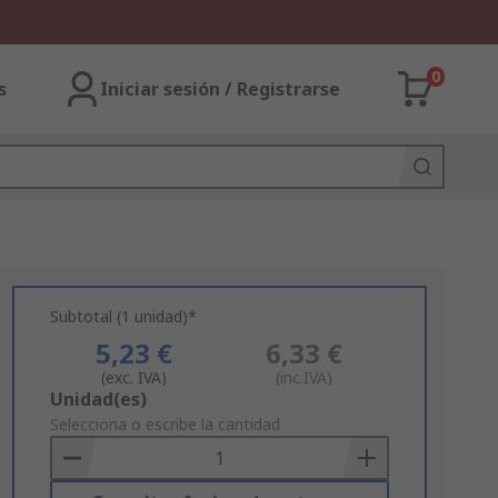
0
s
Iniciar sesión / Registrarse
Subtotal (1 unidad)*
5,23 €
6,33 €
(exc. IVA)
(inc.IVA)
Add
Unidad(es)
to
Selecciona o escribe la cantidad
Basket