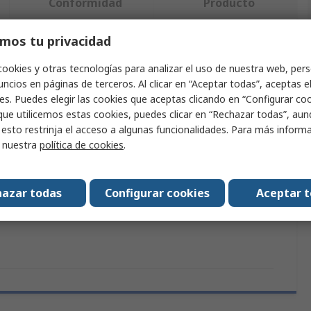
Conformidad
Producto
mos tu privacidad
ndo uno o varios atributos.
cookies y otras tecnologías para analizar el uso de nuestra web, pers
ncios en páginas de terceros. Al clicar en “Aceptar todas”, aceptas e
Valor
es. Puedes elegir las cookies que aceptas clicando en “Configurar cook
que utilicemos estas cookies, puedes clicar en “Rechazar todas”, au
SMC
 esto restrinja el acceso a algunas funcionalidades. Para más inform
r nuestra
política de cookies
.
nes y estándares
RoHS
ducto
Soporte de montaje
azar todas
Configurar cookies
Aceptar 
modelo
P39800022