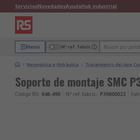
Servicios
Novedades
Ayuda
Hub industrial
Menú
Nº ref. fabric.
/
Neumática e Hidráulica
/
Tratamiento del Aire C
Soporte de montaje SMC 
Código RS
:
646-490
Nº ref. fabric.
:
P39800022
Fab