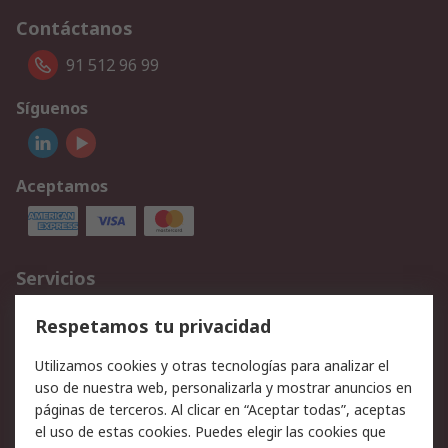
Contáctanos
91 512 96 99
Síguenos
Aceptamos
Servicios
Cómo realizar pedidos
Devoluciones
Respetamos tu privacidad
Facturación y pago
Formas de entrega
Utilizamos cookies y otras tecnologías para analizar el
Ofertas
Soporte técnico
uso de nuestra web, personalizarla y mostrar anuncios en
páginas de terceros. Al clicar en “Aceptar todas”, aceptas
Legal
el uso de estas cookies. Puedes elegir las cookies que