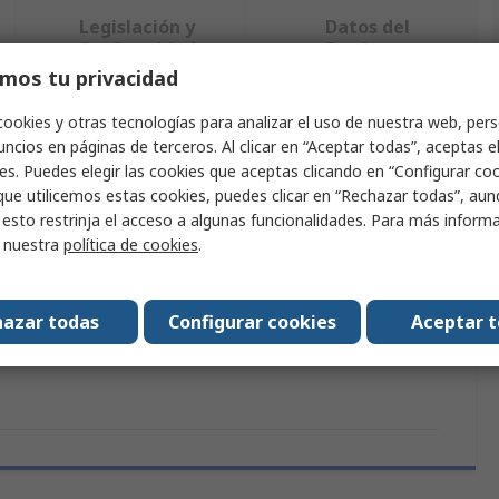
Legislación y
Datos del
Conformidad
Producto
mos tu privacidad
cookies y otras tecnologías para analizar el uso de nuestra web, pers
ndo uno o varios atributos.
ncios en páginas de terceros. Al clicar en “Aceptar todas”, aceptas e
es. Puedes elegir las cookies que aceptas clicando en “Configurar cook
Valor
que utilicemos estas cookies, puedes clicar en “Rechazar todas”, au
 esto restrinja el acceso a algunas funcionalidades. Para más inform
Murrelektronik Limited
r nuestra
política de cookies
.
Conector macho de válvula de solenoide
azar todas
Configurar cookies
Aceptar 
tándares
RoHS, CE, UKCA, EAC