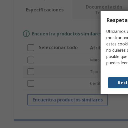
Documentación
Especificaciones
Técnica
Respeta
Utilizamos 
Encuentra productos similares selecciona
mostrar anu
estas cooki
Seleccionar todo
Atributo
no quieres 
posible que
Marca
puedes lee
Tipo de producto
Rech
Certificaciones y es
Encuentra productos similares