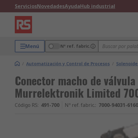
Servicios
Novedades
Ayuda
Hub industrial
Menú
Nº ref. fabric.
/
Automatización y Control de Procesos
/
Solenoide
Conector macho de válvula 
Murrelektronik Limited 7
Código RS
:
491-700
Nº ref. fabric.
:
7000-94031-616