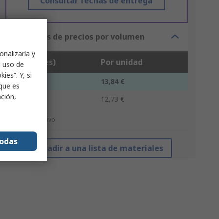
Consultar fechas de entrega
Opciones de precios por volumen
onalizarla y
Unidad(es)
Por unidad
l uso de
ies”. Y, si
1 - 9
13,84 €
nque es
ación,
10 +
12,73 €
*precio indicativo
todas
Añadir a una lista de materiales