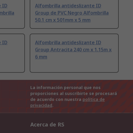
e ID
Alfombrilla antideslizante ID
brilla
Group de PVC Negro Alfombrilla
50.1 cm x 501mm x 5 mm
e ID
Alfombrilla antideslizante ID
Group Antracita 240 cm x 1.15m x
6 mm
La información personal que nos
proporciones al suscribirte se procesará
de acuerdo con nuestra
política de
privacidad
.
Acerca de RS