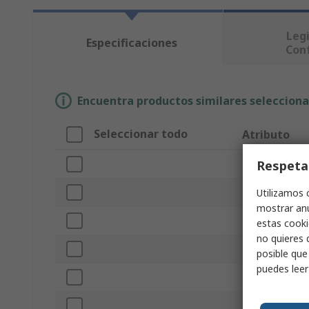
Legi
Especificaciones
Con
Encuentra productos similares selecciona
Seleccionar todo
Atributo
Respeta
Marca
Tipo de produ
Utilizamos 
mostrar anu
Tipo Sub
estas cooki
no quieres 
Material
posible que
puedes lee
Tipo de superfi
Color