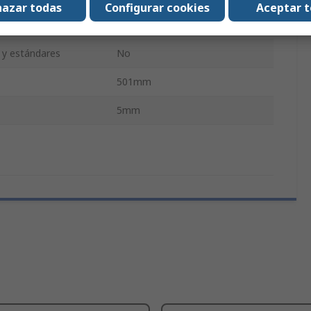
azar todas
Configurar cookies
Aceptar 
50.1cm
s y estándares
No
501mm
5mm