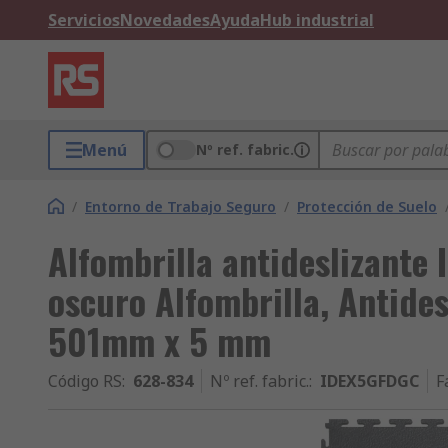
Servicios
Novedades
Ayuda
Hub industrial
Menú
Nº ref. fabric.
/
Entorno de Trabajo Seguro
/
Protección de Suelo
Alfombrilla antideslizante
oscuro Alfombrilla, Antides
501mm x 5 mm
Código RS
:
628-834
Nº ref. fabric.
:
IDEX5GFDGC
F