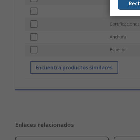
Rech
Longitud
Certificacione
Anchura
Espesor
Encuentra productos similares
Enlaces relacionados