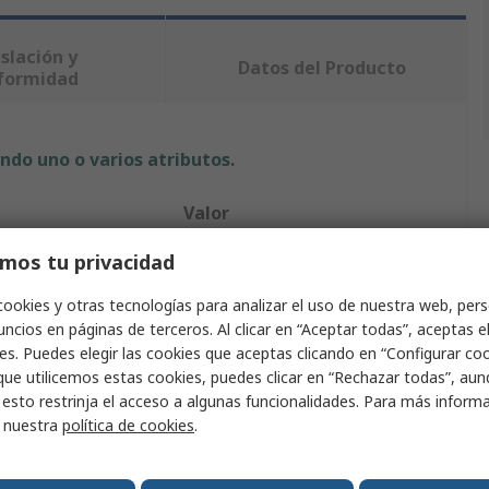
slación y
Datos del Producto
formidad
ndo uno o varios atributos.
Valor
mos tu privacidad
ID Group
cto
Alfombrilla antideslizante
cookies y otras tecnologías para analizar el uso de nuestra web, pers
ncios en páginas de terceros. Al clicar en “Aceptar todas”, aceptas e
Alfombrilla
es. Puedes elegir las cookies que aceptas clicando en “Configurar cook
que utilicemos estas cookies, puedes clicar en “Rechazar todas”, au
PVC
 esto restrinja el acceso a algunas funcionalidades. Para más inform
r nuestra
política de cookies
.
cie
Antideslizamiento
Gris oscuro