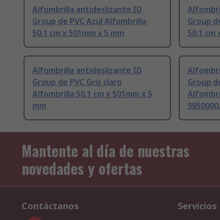
Alfombrilla antideslizante ID
Alfombri
Group de PVC Azul Alfombrilla
Group de
50.1 cm x 501mm x 5 mm
50.1 cm
Alfombrilla antideslizante ID
Alfombri
Group de PVC Gris claro
Group d
Alfombrilla 50.1 cm x 501mm x 5
Alfombri
mm
9850000
Mantente al día de nuestras
novedades y ofertas
Contáctanos
Servicios