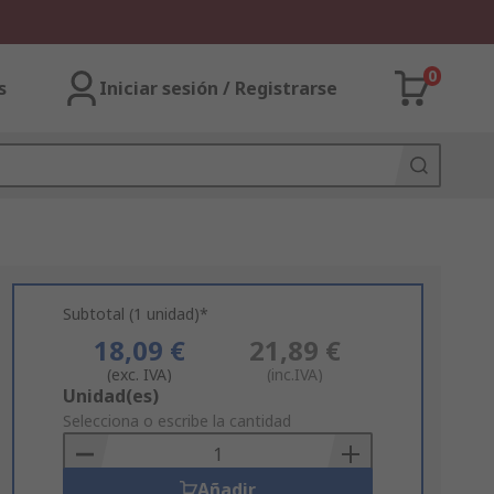
0
s
Iniciar sesión / Registrarse
Subtotal (1 unidad)*
18,09 €
21,89 €
(exc. IVA)
(inc.IVA)
Add
Unidad(es)
to
Selecciona o escribe la cantidad
Basket
Añadir