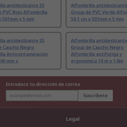
lla antideslizante ID
Alfombrilla antideslizant
 PVC Rojo Alfombrilla
Group de PVC Verde Alfom
 x 501mm x 5 mm
50.1 cm x 501mm x 5 mm
lla antideslizante ID
Alfombrilla antideslizant
e Caucho Negro
Group de Caucho Negro
lla Anticontaminación
Alfombrilla antifatiga y
.00 mm x
ergonómica 10 m x 1.8m
Introduce tu dirección de correo
Suscríbete
Legal