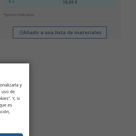
1 +
18,09 €
*precio indicativo
Añadir a una lista de materiales
onalizarla y
l uso de
ies”. Y, si
nque es
ación,