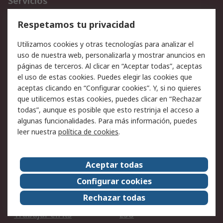
Servicios
Cómo realizar pedidos
Devoluciones
Respetamos tu privacidad
Facturación y pago
Formas de entrega
Utilizamos cookies y otras tecnologías para analizar el
Ofertas
Soporte técnico
uso de nuestra web, personalizarla y mostrar anuncios en
páginas de terceros. Al clicar en “Aceptar todas”, aceptas
Legal
el uso de estas cookies. Puedes elegir las cookies que
aceptas clicando en “Configurar cookies”. Y, si no quieres
Aviso legal
Política de privacidad -
que utilicemos estas cookies, puedes clicar en “Rechazar
Actualizada
todas”, aunque es posible que esto restrinja el acceso a
Política sobre cookies
Seguridad de emails
algunas funcionalidades. Para más información, puedes
Certificaciones de
Condiciones de venta
leer nuestra
política de cookies
.
empresa
Aceptar todas
Acerca de RS
Configurar cookies
Acerca de RS
RS Group
Rechazar todas
RS en el mundo
Sala de prensa
Trabajar en RS
ESG