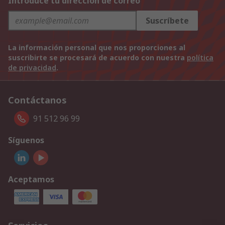
Introduce tu dirección de correo
Suscríbete
La información personal que nos proporciones al
suscribirte se procesará de acuerdo con nuestra
política
de privacidad
.
Contáctanos
91 512 96 99
Síguenos
Aceptamos