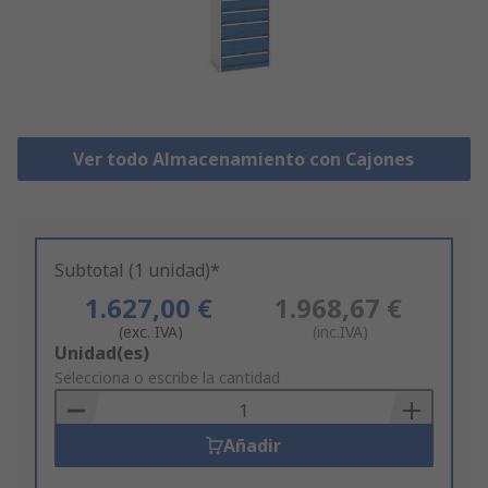
Ver todo Almacenamiento con Cajones
Subtotal (1 unidad)*
1.627,00 €
1.968,67 €
(exc. IVA)
(inc.IVA)
Add
Unidad(es)
to
Selecciona o escribe la cantidad
Basket
Añadir