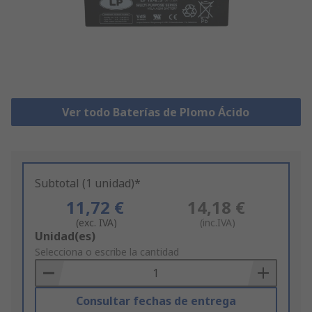
Ver todo Baterías de Plomo Ácido
Subtotal (1 unidad)*
11,72 €
14,18 €
(exc. IVA)
(inc.IVA)
Add
Unidad(es)
to
Selecciona o escribe la cantidad
Basket
Consultar fechas de entrega