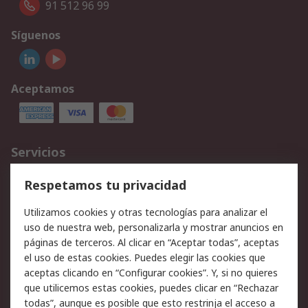
91 512 96 99
Síguenos
Aceptamos
Servicios
Cómo realizar pedidos
Devoluciones
Respetamos tu privacidad
Facturación y pago
Formas de entrega
Utilizamos cookies y otras tecnologías para analizar el
Ofertas
Soporte técnico
uso de nuestra web, personalizarla y mostrar anuncios en
páginas de terceros. Al clicar en “Aceptar todas”, aceptas
Legal
el uso de estas cookies. Puedes elegir las cookies que
aceptas clicando en “Configurar cookies”. Y, si no quieres
Aviso legal
Política de privacidad -
que utilicemos estas cookies, puedes clicar en “Rechazar
Actualizada
todas”, aunque es posible que esto restrinja el acceso a