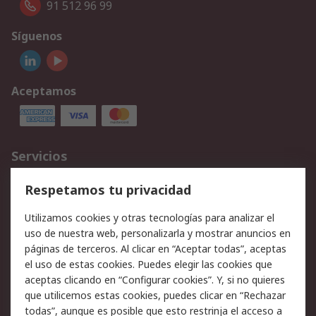
91 512 96 99
Síguenos
Aceptamos
Servicios
Cómo realizar pedidos
Devoluciones
Respetamos tu privacidad
Facturación y pago
Formas de entrega
Utilizamos cookies y otras tecnologías para analizar el
Ofertas
Soporte técnico
uso de nuestra web, personalizarla y mostrar anuncios en
páginas de terceros. Al clicar en “Aceptar todas”, aceptas
Legal
el uso de estas cookies. Puedes elegir las cookies que
aceptas clicando en “Configurar cookies”. Y, si no quieres
Aviso legal
Política de privacidad -
que utilicemos estas cookies, puedes clicar en “Rechazar
Actualizada
todas”, aunque es posible que esto restrinja el acceso a