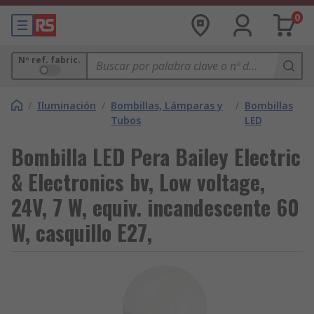
0
Nº ref. fabric.
/
Iluminación
/
Bombillas, Lámparas y
/
Bombillas
Tubos
LED
Bombilla LED Pera Bailey Electric
& Electronics bv, Low voltage,
24V, 7 W, equiv. incandescente 60
W, casquillo E27,