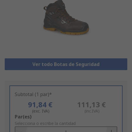
Ver todo Botas de Seguridad
Subtotal (1 par)*
91,84 €
111,13 €
(exc. IVA)
(inc.IVA)
Add
Par(es)
to
Selecciona o escribe la cantidad
Basket