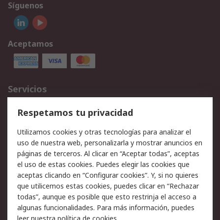
Síguenos
Aceptamos
Servicios
Cómo realizar pedidos
Devoluciones
Respetamos tu privacidad
Facturación y pago
Formas de entrega
Utilizamos cookies y otras tecnologías para analizar el
Ofertas
Soporte técnico
uso de nuestra web, personalizarla y mostrar anuncios en
páginas de terceros. Al clicar en “Aceptar todas”, aceptas
Legal
el uso de estas cookies. Puedes elegir las cookies que
aceptas clicando en “Configurar cookies”. Y, si no quieres
Aviso legal
Política de privacidad -
que utilicemos estas cookies, puedes clicar en “Rechazar
Actualizada
todas”, aunque es posible que esto restrinja el acceso a
Política sobre cookies
Seguridad de emails
algunas funcionalidades. Para más información, puedes
Certificaciones de
Condiciones de venta
leer nuestra
política de cookies
.