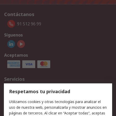
Contáctanos
91 512 96 99
Síguenos
Aceptamos
Servicios
Cómo realizar pedidos
Devoluciones
Respetamos tu privacidad
Facturación y pago
Formas de entrega
Utilizamos cookies y otras tecnologías para analizar el
Ofertas
Soporte técnico
uso de nuestra web, personalizarla y mostrar anuncios en
páginas de terceros. Al clicar en “Aceptar todas”, aceptas