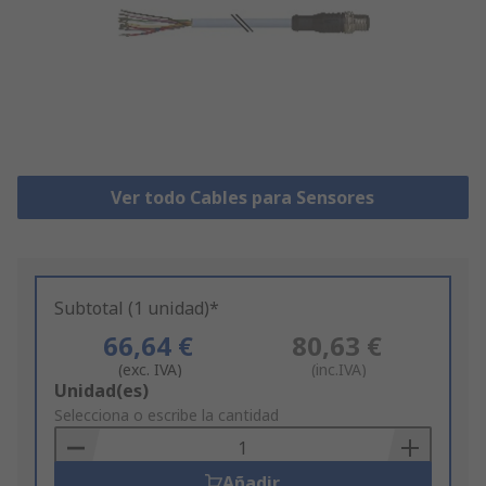
Ver todo Cables para Sensores
Subtotal (1 unidad)*
66,64 €
80,63 €
(exc. IVA)
(inc.IVA)
Add
Unidad(es)
to
Selecciona o escribe la cantidad
Basket
Añadir