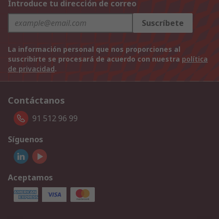
Introduce tu dirección de correo
Suscríbete
La información personal que nos proporciones al
suscribirte se procesará de acuerdo con nuestra
política
de privacidad
.
Contáctanos
91 512 96 99
Síguenos
Aceptamos