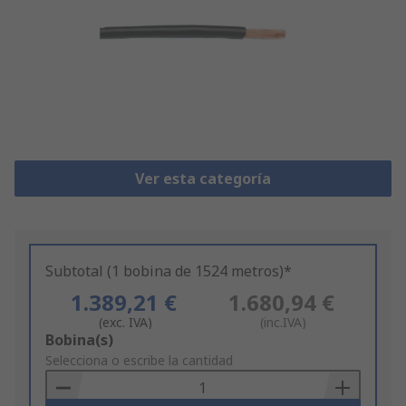
Ver esta categoría
Subtotal (1 bobina de 1524 metros)*
1.389,21 €
1.680,94 €
(exc. IVA)
(inc.IVA)
Add
Bobina(s)
to
Selecciona o escribe la cantidad
Basket