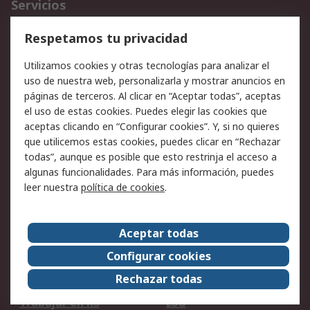
Servicios
Cómo realizar pedidos
Devoluciones
Respetamos tu privacidad
Facturación y pago
Formas de entrega
Utilizamos cookies y otras tecnologías para analizar el
Ofertas
Soporte técnico
uso de nuestra web, personalizarla y mostrar anuncios en
páginas de terceros. Al clicar en “Aceptar todas”, aceptas
Legal
el uso de estas cookies. Puedes elegir las cookies que
aceptas clicando en “Configurar cookies”. Y, si no quieres
Aviso legal
Política de privacidad -
que utilicemos estas cookies, puedes clicar en “Rechazar
Actualizada
todas”, aunque es posible que esto restrinja el acceso a
Política sobre cookies
Seguridad de emails
algunas funcionalidades. Para más información, puedes
Certificaciones de
Condiciones de venta
leer nuestra
política de cookies
.
empresa
Aceptar todas
Acerca de RS
Configurar cookies
Acerca de RS
RS Group
Rechazar todas
RS en el mundo
Sala de prensa
Trabajar en RS
ESG