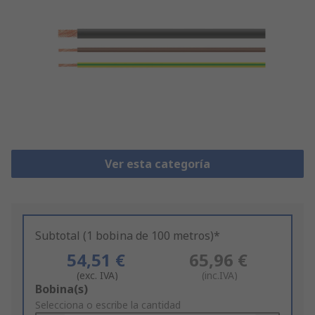
Ver esta categoría
Subtotal (1 bobina de 100 metros)*
54,51 €
65,96 €
(exc. IVA)
(inc.IVA)
Add
Bobina(s)
to
Selecciona o escribe la cantidad