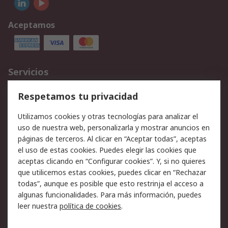
Aceptamos
Servicios
Cómo realizar pedidos
Devoluciones
Respetamos tu privacidad
Facturación y pago
Formas de entrega
Utilizamos cookies y otras tecnologías para analizar el
Ofertas
Soporte técnico
uso de nuestra web, personalizarla y mostrar anuncios en
páginas de terceros. Al clicar en “Aceptar todas”, aceptas
Legal
el uso de estas cookies. Puedes elegir las cookies que
aceptas clicando en “Configurar cookies”. Y, si no quieres
Aviso legal
Política de privacidad -
que utilicemos estas cookies, puedes clicar en “Rechazar
Actualizada
todas”, aunque es posible que esto restrinja el acceso a
Política sobre cookies
Seguridad de emails
algunas funcionalidades. Para más información, puedes
Certificaciones de
Condiciones de venta
leer nuestra
política de cookies
.
empresa