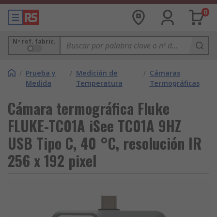
0
Nº ref. fabric.
/
Prueba y
/
Medición de
/
Cámaras
Medida
Temperatura
Termográficas
Cámara termográfica Fluke
FLUKE-TC01A iSee TC01A 9HZ
USB Tipo C, 40 °C, resolución IR
256 x 192 pixel