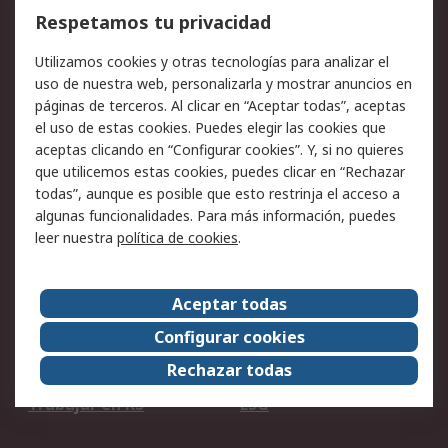
Cómo realizar pedidos
Devoluciones
Respetamos tu privacidad
Facturación y pago
Formas de entrega
Utilizamos cookies y otras tecnologías para analizar el
Ofertas
Soporte técnico
uso de nuestra web, personalizarla y mostrar anuncios en
páginas de terceros. Al clicar en “Aceptar todas”, aceptas
Legal
el uso de estas cookies. Puedes elegir las cookies que
aceptas clicando en “Configurar cookies”. Y, si no quieres
Aviso legal
Política de privacidad -
que utilicemos estas cookies, puedes clicar en “Rechazar
Actualizada
todas”, aunque es posible que esto restrinja el acceso a
Política sobre cookies
Seguridad de emails
algunas funcionalidades. Para más información, puedes
Certificaciones de
Condiciones de venta
leer nuestra
política de cookies
.
empresa
Aceptar todas
Acerca de RS
Configurar cookies
Acerca de RS
RS Group
Rechazar todas
RS en el mundo
Sala de prensa
Trabajar en RS
ESG