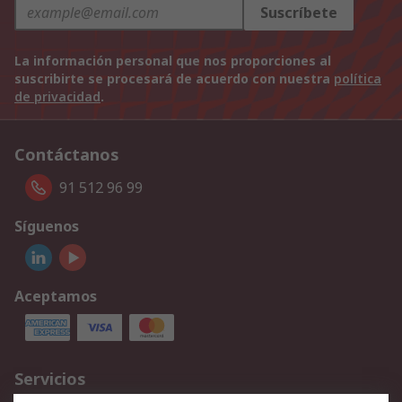
Suscríbete
La información personal que nos proporciones al
suscribirte se procesará de acuerdo con nuestra
política
de privacidad
.
Contáctanos
91 512 96 99
Síguenos
Aceptamos
Servicios