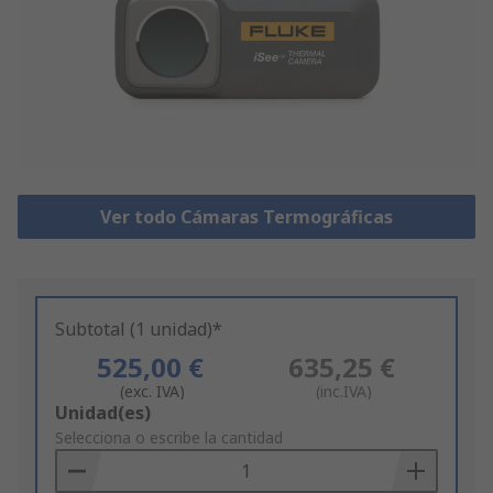
Ver todo Cámaras Termográficas
Subtotal (1 unidad)*
525,00 €
635,25 €
(exc. IVA)
(inc.IVA)
Add
Unidad(es)
to
Selecciona o escribe la cantidad
Basket