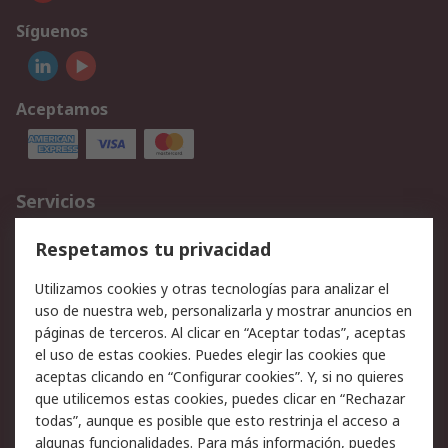
Síguenos
Aceptamos
Servicios
Cómo realizar pedidos
Devoluciones
Respetamos tu privacidad
Facturación y pago
Formas de entrega
Utilizamos cookies y otras tecnologías para analizar el
Ofertas
Soporte técnico
uso de nuestra web, personalizarla y mostrar anuncios en
páginas de terceros. Al clicar en “Aceptar todas”, aceptas
Legal
el uso de estas cookies. Puedes elegir las cookies que
aceptas clicando en “Configurar cookies”. Y, si no quieres
Aviso legal
Política de privacidad -
que utilicemos estas cookies, puedes clicar en “Rechazar
Actualizada
todas”, aunque es posible que esto restrinja el acceso a
Política sobre cookies
Seguridad de emails
algunas funcionalidades. Para más información, puedes