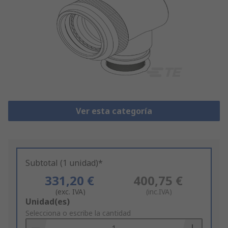
Ver esta categoría
Subtotal (1 unidad)*
331,20 €
400,75 €
(exc. IVA)
(inc.IVA)
Add
Unidad(es)
to
Selecciona o escribe la cantidad
Basket