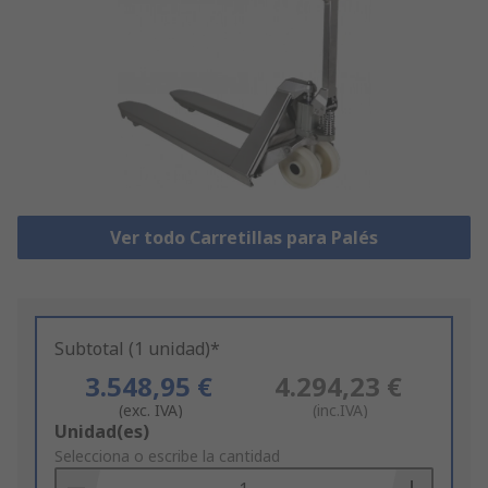
Ver todo Carretillas para Palés
Subtotal (1 unidad)*
3.548,95 €
4.294,23 €
(exc. IVA)
(inc.IVA)
Add
Unidad(es)
to
Selecciona o escribe la cantidad
Basket