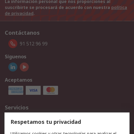
La información personal que nos proporciones al
suscribirte se procesará de acuerdo con nuestra
política
de privacidad
.
Contáctanos
91 512 96 99
Síguenos
Aceptamos
Servicios
Cómo realizar pedidos
Devoluciones
Respetamos tu privacidad
Facturación y pago
Formas de entrega
Utilizamos cookies y otras tecnologías para analizar el